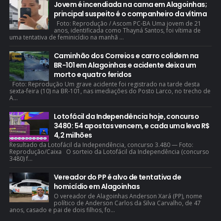
Jovem é incendiada na cama em Alagoinhas;
principal suspeito é o companheiro da vítima
Foto: Reprodução / Ascom PC-BA Uma jovem de 21
anos, identificada como Thayná Santos, foi vítima de
uma tentativa de feminicídio na manhã ...
Caminhão dos Correios e carro colidem na
BR-101 em Alagoinhas e acidente deixa um
morto e quatro feridos
Foto: Reprodução Um grave acidente foi registrado na tarde desta
sexta-feira (10) na BR-101, nas imediações do Posto Larco, no trecho de
A...
Lotofácil da Independência hoje, concurso
3480: 54 apostas vencem, e cada uma leva R$
4,2 milhões
Resultado da Lotofácil da Independência, concurso 3.480 — Foto:
Reprodução/Caixa O sorteio da Lotofácil da Independência (concurso
3480) f...
Vereador do PP é alvo de tentativa de
homicídio em Alagoinhas
O vereador de Alagoinhas Anderson Xará (PP), nome
político de Anderson Carlos da Silva Carvalho, de 47
anos, casado e pai de dois filhos, fo...