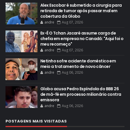
Alex Escobar é submetido a cirurgia para
retirada de tumor após passar mal em
cobertura da Globo
andre
Aug 07, 2026
Ex-É O Tchan Jacaré assume cargo de
chefia em empresa no Canadá: "Aqui foi o
meu recomeço"
andre
Aug 07, 2026
Netinho sofre acidente doméstico em
meio a tratamento de novo câncer
andre
Aug 06, 2026
Globo acusa Pedro Espíndola do BBB 26
de má-fé em processo milionário contra
emissora
andre
Aug 06, 2026
POSTAGENS MAIS VISITADAS