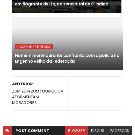
em flagrante delito, na zona rural de Olindina.
ALAGOINHAS E REGIÃO
Homem morre durante confronto com a polícia no
Engenho Velho da Federação
ANTERIOR
ZUM ZUM ZUM : MURIÇOCA
ATORMENTAM
MORADORES
POST
COMMENT
BLOGGER
DISQUS
FACEBOOK