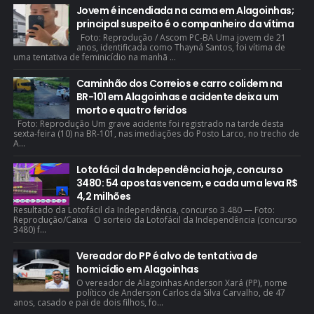
Jovem é incendiada na cama em Alagoinhas;
principal suspeito é o companheiro da vítima
Foto: Reprodução / Ascom PC-BA Uma jovem de 21
anos, identificada como Thayná Santos, foi vítima de
uma tentativa de feminicídio na manhã ...
Caminhão dos Correios e carro colidem na
BR-101 em Alagoinhas e acidente deixa um
morto e quatro feridos
Foto: Reprodução Um grave acidente foi registrado na tarde desta
sexta-feira (10) na BR-101, nas imediações do Posto Larco, no trecho de
A...
Lotofácil da Independência hoje, concurso
3480: 54 apostas vencem, e cada uma leva R$
4,2 milhões
Resultado da Lotofácil da Independência, concurso 3.480 — Foto:
Reprodução/Caixa O sorteio da Lotofácil da Independência (concurso
3480) f...
Vereador do PP é alvo de tentativa de
homicídio em Alagoinhas
O vereador de Alagoinhas Anderson Xará (PP), nome
político de Anderson Carlos da Silva Carvalho, de 47
anos, casado e pai de dois filhos, fo...