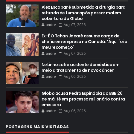
Alex Escobar é submetido a cirurgia para
retirada de tumor após passar mal em
cobertura da Globo
andre
Aug 07, 2026
Ex-É O Tchan Jacaré assume cargo de
chefia em empresa no Canadá: "Aqui foi o
meu recomeço"
andre
Aug 07, 2026
Netinho sofre acidente doméstico em
meio a tratamento de novo câncer
andre
Aug 06, 2026
Globo acusa Pedro Espíndola do BBB 26
de má-fé em processo milionário contra
emissora
andre
Aug 06, 2026
POSTAGENS MAIS VISITADAS