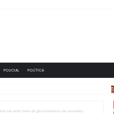
POLICIAL
POLÍTICA
ACID
fato não sente cheiro de gás e bombeiros são acionados.