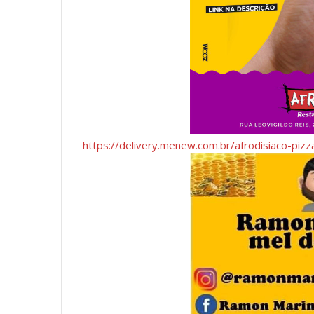
https://delivery.menew.com.br/afrodisiaco-pizza