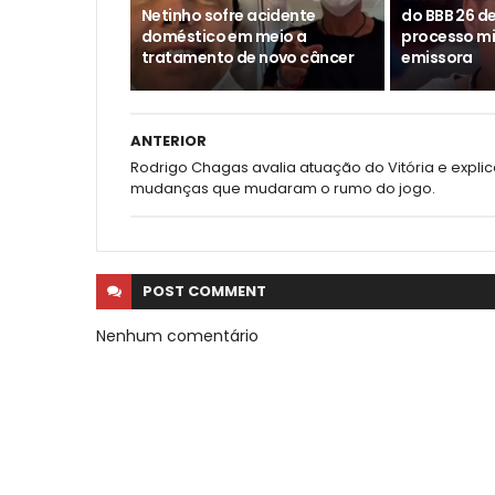
Netinho sofre acidente
do BBB 26 d
doméstico em meio a
processo mi
tratamento de novo câncer
emissora
ANTERIOR
Rodrigo Chagas avalia atuação do Vitória e expli
mudanças que mudaram o rumo do jogo.
POST
COMMENT
Nenhum comentário