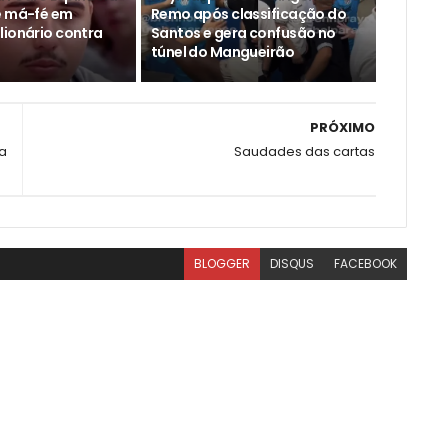
e má-fé em
Remo após classificação do
lionário contra
Santos e gera confusão no
túnel do Mangueirão
PRÓXIMO
ca
Saudades das cartas
BLOGGER
DISQUS
FACEBOOK