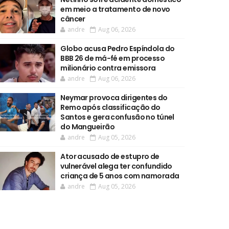
em meio a tratamento de novo
câncer
andre
Aug 06, 2026
Globo acusa Pedro Espíndola do
BBB 26 de má-fé em processo
milionário contra emissora
andre
Aug 06, 2026
Neymar provoca dirigentes do
Remo após classificação do
Santos e gera confusão no túnel
do Mangueirão
andre
Aug 05, 2026
Ator acusado de estupro de
vulnerável alega ter confundido
criança de 5 anos com namorada
andre
Aug 05, 2026