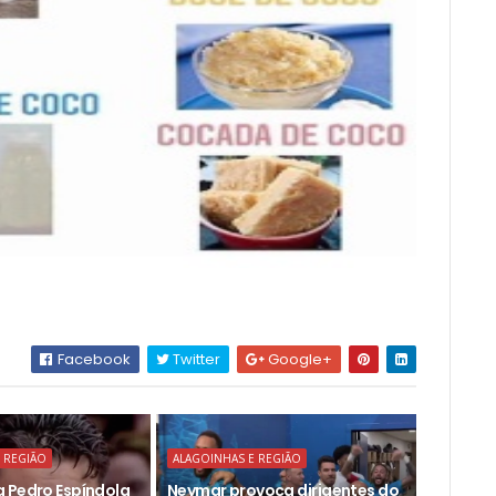
Facebook
Twitter
Google+
 REGIÃO
ALAGOINHAS E REGIÃO
 Pedro Espíndola
Neymar provoca dirigentes do