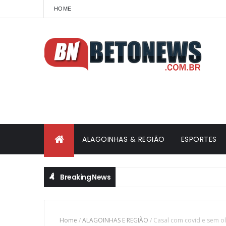
HOME
ALAGOINHAS & REGIÃO
ESPORTES
Breaking News
Home
/
ALAGOINHAS E REGIÃO
/
Casal com covid e sem ol