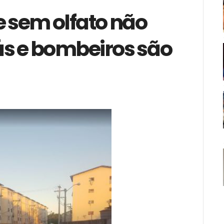
e sem olfato não
ás e bombeiros são