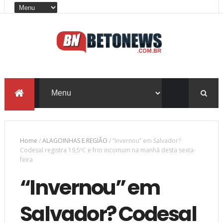
Home
/
ALAGOINHAS E REGIÃO
/
“Invernou” em Salvador?
Codesal registra 19,5ºC e frio incomum na manhã desta sexta-
feira
“Invernou” em
Salvador? Codesal