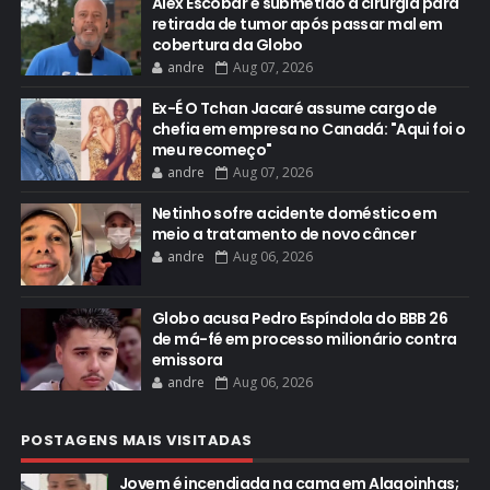
Alex Escobar é submetido a cirurgia para
retirada de tumor após passar mal em
cobertura da Globo
andre
Aug 07, 2026
Ex-É O Tchan Jacaré assume cargo de
chefia em empresa no Canadá: "Aqui foi o
meu recomeço"
andre
Aug 07, 2026
Netinho sofre acidente doméstico em
meio a tratamento de novo câncer
andre
Aug 06, 2026
Globo acusa Pedro Espíndola do BBB 26
de má-fé em processo milionário contra
emissora
andre
Aug 06, 2026
POSTAGENS MAIS VISITADAS
Jovem é incendiada na cama em Alagoinhas;