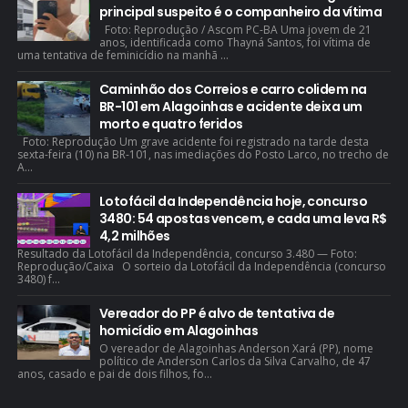
principal suspeito é o companheiro da vítima
Foto: Reprodução / Ascom PC-BA Uma jovem de 21
anos, identificada como Thayná Santos, foi vítima de
uma tentativa de feminicídio na manhã ...
Caminhão dos Correios e carro colidem na
BR-101 em Alagoinhas e acidente deixa um
morto e quatro feridos
Foto: Reprodução Um grave acidente foi registrado na tarde desta
sexta-feira (10) na BR-101, nas imediações do Posto Larco, no trecho de
A...
Lotofácil da Independência hoje, concurso
3480: 54 apostas vencem, e cada uma leva R$
4,2 milhões
Resultado da Lotofácil da Independência, concurso 3.480 — Foto:
Reprodução/Caixa O sorteio da Lotofácil da Independência (concurso
3480) f...
Vereador do PP é alvo de tentativa de
homicídio em Alagoinhas
O vereador de Alagoinhas Anderson Xará (PP), nome
político de Anderson Carlos da Silva Carvalho, de 47
anos, casado e pai de dois filhos, fo...