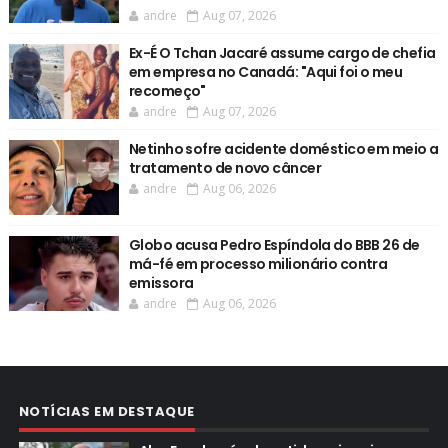
andre
Aug 07, 2026
Ex-É O Tchan Jacaré assume cargo de chefia
em empresa no Canadá: "Aqui foi o meu
recomeço"
andre
Aug 07, 2026
Netinho sofre acidente doméstico em meio a
tratamento de novo câncer
andre
Aug 06, 2026
Globo acusa Pedro Espíndola do BBB 26 de
má-fé em processo milionário contra
emissora
andre
Aug 06, 2026
NOTÍCIAS EM DESTAQUE