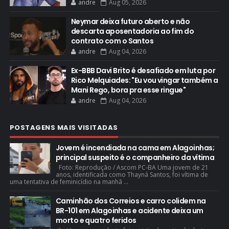
andre
Aug 05, 2026
Neymar deixa futuro aberto e não
descarta aposentadoria ao fim do
contrato com o Santos
andre
Aug 04, 2026
Ex-BBB Davi Brito é desafiado em luta por
Rico Melquiades: "Eu vou vingar também a
Mani Rego, bora pra esse ringue"
andre
Aug 04, 2026
POSTAGENS MAIS VISITADAS
Jovem é incendiada na cama em Alagoinhas;
principal suspeito é o companheiro da vítima
Foto: Reprodução / Ascom PC-BA Uma jovem de 21
anos, identificada como Thayná Santos, foi vítima de
uma tentativa de feminicídio na manhã ...
Caminhão dos Correios e carro colidem na
BR-101 em Alagoinhas e acidente deixa um
morto e quatro feridos