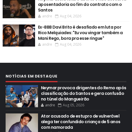
aposentadoria ao fim do contrato com o
Santos
andre
Aug 04, 2026
Ex-BBB Davi Brito é desafiado em luta por
Rico Melquiades: "Eu vou vingar também a
Mani Rego, bora pra esse ringue"
andre
Aug 04, 2026
NOTÍCIAS EM DESTAQUE
Neymar provoca dirigentes do Remo após
classificação do Santos e gera confusão
no túnel do Mangueirão
andre
Aug 05, 2026
Ator acusado de estupro de vulnerável
alega ter confundido criança de 5 anos
com namorada