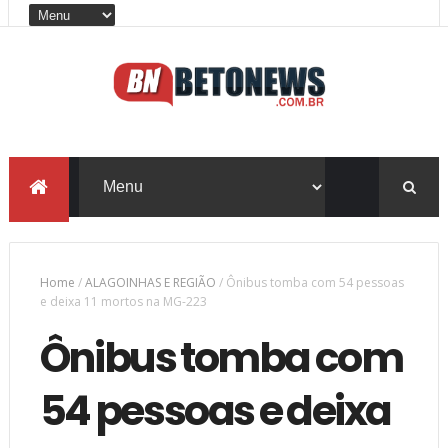
Home
/
ALAGOINHAS E REGIÃO
/
Ônibus tomba com 54 pessoas
e deixa 11 mortos na MG-223
Ônibus tomba com
54 pessoas e deixa