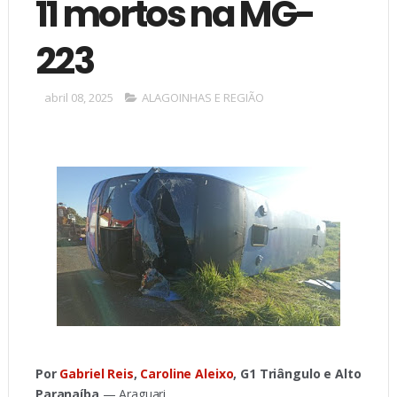
11 mortos na MG-
223
abril 08, 2025
ALAGOINHAS E REGIÃO
Por
Gabriel Reis
,
Caroline Aleixo
, G1 Triângulo e Alto
Paranaíba
— Araguari