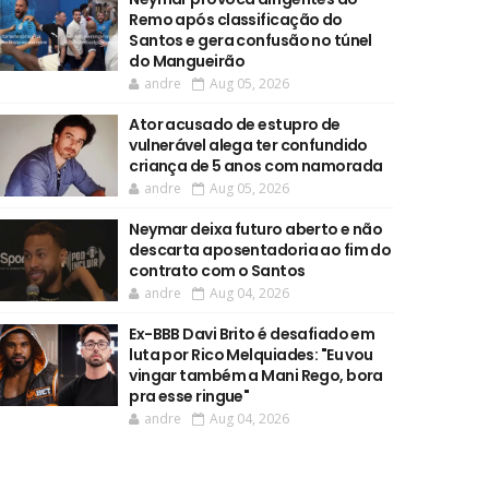
Remo após classificação do
Santos e gera confusão no túnel
do Mangueirão
andre
Aug 05, 2026
Ator acusado de estupro de
vulnerável alega ter confundido
criança de 5 anos com namorada
andre
Aug 05, 2026
Neymar deixa futuro aberto e não
descarta aposentadoria ao fim do
contrato com o Santos
andre
Aug 04, 2026
Ex-BBB Davi Brito é desafiado em
luta por Rico Melquiades: "Eu vou
vingar também a Mani Rego, bora
pra esse ringue"
andre
Aug 04, 2026