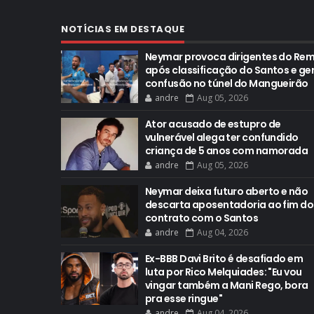
NOTÍCIAS EM DESTAQUE
Neymar provoca dirigentes do Re
após classificação do Santos e ge
confusão no túnel do Mangueirão
andre
Aug 05, 2026
Ator acusado de estupro de
vulnerável alega ter confundido
criança de 5 anos com namorada
andre
Aug 05, 2026
Neymar deixa futuro aberto e não
descarta aposentadoria ao fim do
contrato com o Santos
andre
Aug 04, 2026
Ex-BBB Davi Brito é desafiado em
luta por Rico Melquiades: "Eu vou
vingar também a Mani Rego, bora
pra esse ringue"
andre
Aug 04, 2026