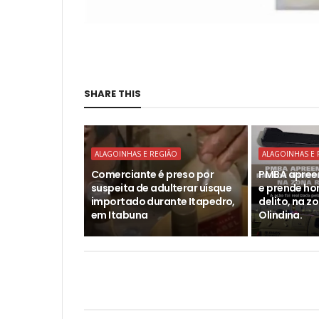
SHARE THIS
ALAGOINHAS E REGIÃO
ALAGOINHAS E 
Comerciante é preso por
PMBA apree
suspeita de adulterar uísque
e prende h
importado durante Itapedro,
delito, na z
em Itabuna
Olindina.