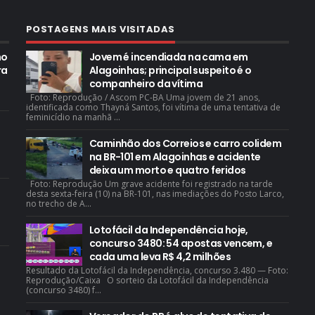
POSTAGENS MAIS VISITADAS
mo
Jovem é incendiada na cama em
ra
Alagoinhas; principal suspeito é o
companheiro da vítima
Foto: Reprodução / Ascom PC-BA Uma jovem de 21 anos,
identificada como Thayná Santos, foi vítima de uma tentativa de
feminicídio na manhã ...
Caminhão dos Correios e carro colidem
na BR-101 em Alagoinhas e acidente
deixa um morto e quatro feridos
Foto: Reprodução Um grave acidente foi registrado na tarde
desta sexta-feira (10) na BR-101, nas imediações do Posto Larco,
no trecho de A...
Lotofácil da Independência hoje,
concurso 3480: 54 apostas vencem, e
cada uma leva R$ 4,2 milhões
Resultado da Lotofácil da Independência, concurso 3.480 — Foto:
Reprodução/Caixa O sorteio da Lotofácil da Independência
(concurso 3480) f...