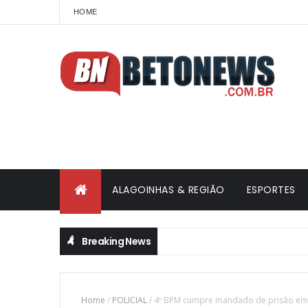
HOME
ALAGOINHAS & REGIÃO
ESPORTES
Breaking News
Home
/
POLICIAL
/
4º BPM cumpre mandado de prisão em