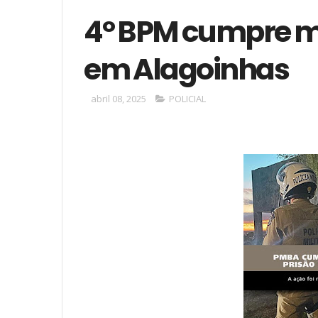
4º BPM cumpre m
em Alagoinhas
abril 08, 2025
POLICIAL