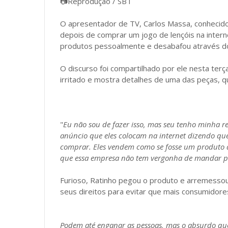
📷Reprodução / SBT
O apresentador de TV, Carlos Massa, conhecido
depois de comprar um jogo de lençóis na interne
produtos pessoalmente e desabafou através d
O discurso foi compartilhado por ele nesta terç
irritado e mostra detalhes de uma das peças, qu
"
Eu não sou de fazer isso, mas seu tenho minha 
anúncio que eles colocam na internet dizendo que 
comprar. Eles vendem como se fosse um produto d
que essa empresa não tem vergonha de mandar pa
Furioso, Ratinho pegou o produto e arremessou 
seus direitos para evitar que mais consumidore
Podem até enganar as pessoas, mas o absurdo que