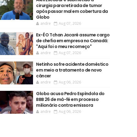
cirurgia para retirada de tumor
após passar mal em cobertura da
Globo
andre
Aug 07, 2026
Ex-É O Tchan Jacaré assume cargo
de chefia em empresa no Canadá:
"Aqui foi o meu recomeço"
andre
Aug 07, 2026
Netinho sofre acidente doméstico
em meio a tratamento de novo
câncer
andre
Aug 06, 2026
Globo acusa Pedro Espíndola do
BBB 26 de má-fé em processo
milionário contra emissora
andre
Aug 06, 2026