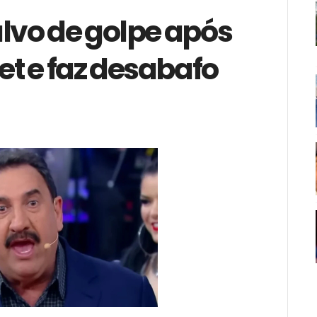
alvo de golpe após
t e faz desabafo