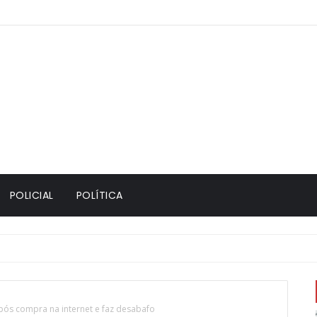
POLICIAL
POLÍTICA
icação do Santos e gera confusão no túnel do Mangueirão
após compra na internet e faz desabafo