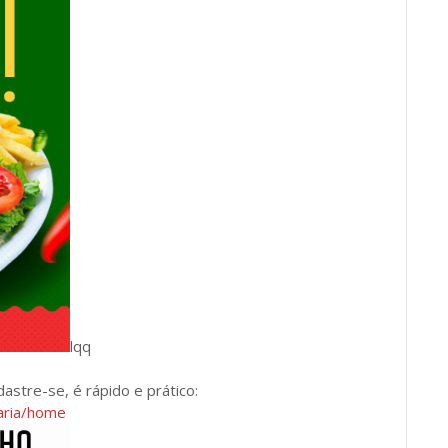
lqq
dastre-se, é rápido e prático:
zaria/home