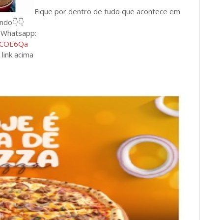
Fique por dentro de tudo que acontece em
undo👇👇
e Whatsapp:
BLCOE6Qa
 link acima