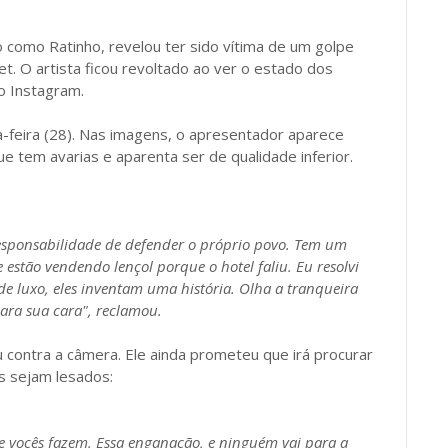
 como Ratinho, revelou ter sido vítima de um golpe
t. O artista ficou revoltado ao ver o estado dos
o Instagram.
a-feira (28). Nas imagens, o apresentador aparece
e tem avarias e aparenta ser de qualidade inferior.
responsabilidade de defender o próprio povo. Tem um
estão vendendo lençol porque o hotel faliu. Eu resolvi
e luxo, eles inventam uma história. Olha a tranqueira
ra sua cara", reclamou.
contra a câmera. Ele ainda prometeu que irá procurar
s sejam lesados:
 vocês fazem. Essa enganação, e ninguém vai para a