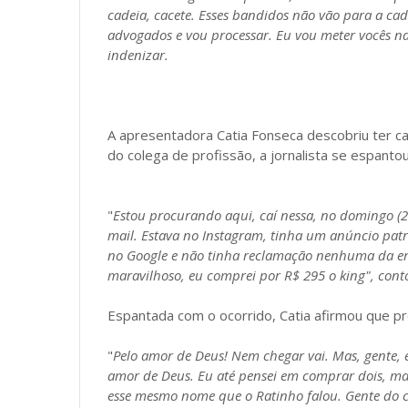
cadeia, cacete. Esses bandidos não vão para a ca
advogados e vou processar. Eu vou meter vocês na
indenizar.
A apresentadora Catia Fonseca descobriu ter ca
do colega de profissão, a jornalista se espan
"
Estou procurando aqui, caí nessa, no domingo (2
mail. Estava no Instagram, tinha um anúncio patro
no Google e não tinha reclamação nenhuma da empr
maravilhoso, eu comprei por R$ 295 o king", conto
Espantada com o ocorrido, Catia afirmou que pr
"
Pelo amor de Deus! Nem chegar vai. Mas, gente, eu
amor de Deus. Eu até pensei em comprar dois, mas
esse mesmo nome que o Ratinho falou. Gente do cé