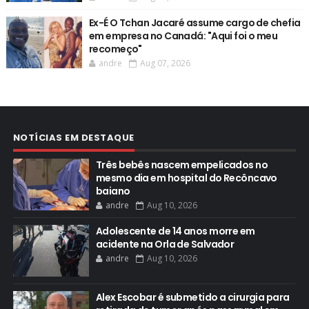
Ex-É O Tchan Jacaré assume cargo de chefia
em empresa no Canadá: "Aqui foi o meu
recomeço"
andre
Aug 07, 2026
NOTÍCIAS EM DESTAQUE
Três bebês nascem empelicados no
mesmo dia em hospital do Recôncavo
baiano
andre
Aug 10, 2026
Adolescente de 14 anos morre em
acidente na Orla de Salvador
andre
Aug 10, 2026
Alex Escobar é submetido a cirurgia para