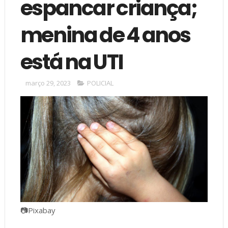
espancar criança;
menina de 4 anos
está na UTI
março 29, 2023
POLICIAL
📷Pixabay