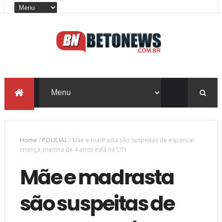
Home
/
POLICIAL
/
Mãe e madrasta são suspeitas de espancar
criança; menina de 4 anos está na UTI
Mãe e madrasta
são suspeitas de