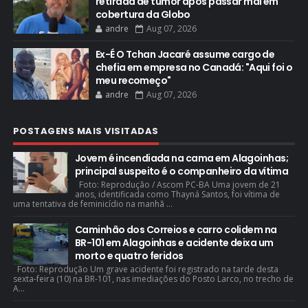
retirada de tumor após passar mal em
cobertura da Globo
andre
Aug 07, 2026
Ex-É O Tchan Jacaré assume cargo de
chefia em empresa no Canadá: "Aqui foi o
meu recomeço"
andre
Aug 07, 2026
POSTAGENS MAIS VISITADAS
Jovem é incendiada na cama em Alagoinhas;
principal suspeito é o companheiro da vítima
Foto: Reprodução / Ascom PC-BA Uma jovem de 21
anos, identificada como Thayná Santos, foi vítima de
uma tentativa de feminicídio na manhã ...
Caminhão dos Correios e carro colidem na
BR-101 em Alagoinhas e acidente deixa um
morto e quatro feridos
Foto: Reprodução Um grave acidente foi registrado na tarde desta
sexta-feira (10) na BR-101, nas imediações do Posto Larco, no trecho de
A...