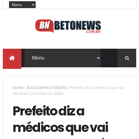
Home
/
ALAGOINHAS E REGIÃO
/
Prefeito diz a médicos que vai
devolver UTI móvel do SAMU.
Prefeito diz a
médicos que vai