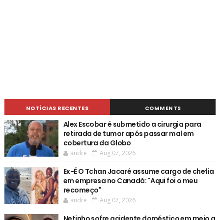
NOTÍCIAS RECENTES
COMMENTS
Alex Escobar é submetido a cirurgia para
retirada de tumor após passar mal em
cobertura da Globo
andre
Aug 07, 2026
Ex-É O Tchan Jacaré assume cargo de chefia
em empresa no Canadá: "Aqui foi o meu
recomeço"
andre
Aug 07, 2026
Netinho sofre acidente doméstico em meio a