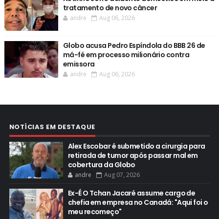
tratamento de novo câncer
andre
Aug 06, 2026
Globo acusa Pedro Espíndola do BBB 26 de
má-fé em processo milionário contra
emissora
andre
Aug 06, 2026
NOTÍCIAS EM DESTAQUE
Alex Escobar é submetido a cirurgia para
retirada de tumor após passar mal em
cobertura da Globo
andre
Aug 07, 2026
Ex-É O Tchan Jacaré assume cargo de
chefia em empresa no Canadá: "Aqui foi o
meu recomeço"