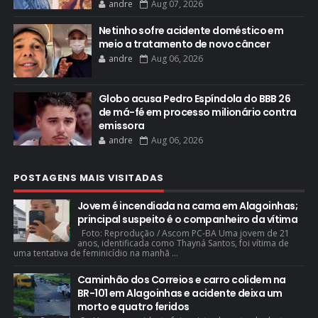
andre
Aug 07, 2026
Netinho sofre acidente doméstico em
meio a tratamento de novo câncer
andre
Aug 06, 2026
Globo acusa Pedro Espíndola do BBB 26
de má-fé em processo milionário contra
emissora
andre
Aug 06, 2026
POSTAGENS MAIS VISITADAS
Jovem é incendiada na cama em Alagoinhas;
principal suspeito é o companheiro da vítima
Foto: Reprodução / Ascom PC-BA Uma jovem de 21
anos, identificada como Thayná Santos, foi vítima de
uma tentativa de feminicídio na manhã ...
Caminhão dos Correios e carro colidem na
BR-101 em Alagoinhas e acidente deixa um
morto e quatro feridos