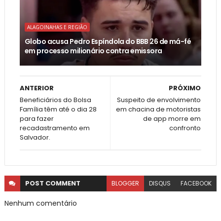
ALAGOINAHAS E REGIÃO
Globo acusa Pedro Espíndola do BBB 26 de má-fé
em processo milionário contra emissora
ANTERIOR
PRÓXIMO
Beneficiários do Bolsa
Suspeito de envolvimento
Família têm até o dia 28
em chacina de motoristas
para fazer
de app morre em
recadastramento em
confronto
Salvador.
POST
COMMENT
BLOGGER
DISQUS
FACEBOOK
Nenhum comentário