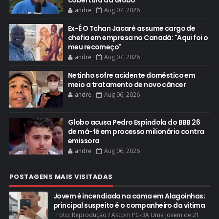
cobertura da Globo
andre
Aug 07, 2026
Ex-É O Tchan Jacaré assume cargo de
chefia em empresa no Canadá: "Aqui foi o
meu recomeço"
andre
Aug 07, 2026
Netinho sofre acidente doméstico em
meio a tratamento de novo câncer
andre
Aug 06, 2026
Globo acusa Pedro Espíndola do BBB 26
de má-fé em processo milionário contra
emissora
andre
Aug 06, 2026
POSTAGENS MAIS VISITADAS
Jovem é incendiada na cama em Alagoinhas;
principal suspeito é o companheiro da vítima
Foto: Reprodução / Ascom PC-BA Uma jovem de 21