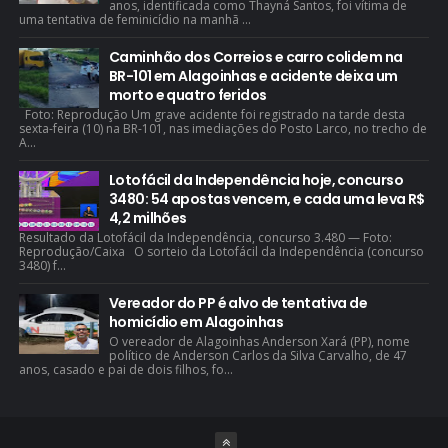
anos, identificada como Thayná Santos, foi vítima de
uma tentativa de feminicídio na manhã ...
Caminhão dos Correios e carro colidem na
BR-101 em Alagoinhas e acidente deixa um
morto e quatro feridos
Foto: Reprodução Um grave acidente foi registrado na tarde desta
sexta-feira (10) na BR-101, nas imediações do Posto Larco, no trecho de
A...
Lotofácil da Independência hoje, concurso
3480: 54 apostas vencem, e cada uma leva R$
4,2 milhões
Resultado da Lotofácil da Independência, concurso 3.480 — Foto:
Reprodução/Caixa O sorteio da Lotofácil da Independência (concurso
3480) f...
Vereador do PP é alvo de tentativa de
homicídio em Alagoinhas
O vereador de Alagoinhas Anderson Xará (PP), nome
político de Anderson Carlos da Silva Carvalho, de 47
anos, casado e pai de dois filhos, fo...