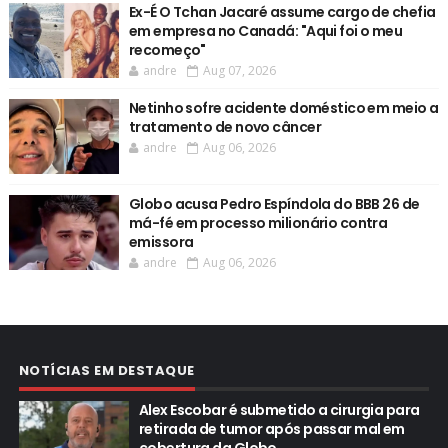
Ex-É O Tchan Jacaré assume cargo de chefia
em empresa no Canadá: "Aqui foi o meu
recomeço"
andre
Aug 07, 2026
Netinho sofre acidente doméstico em meio a
tratamento de novo câncer
andre
Aug 06, 2026
Globo acusa Pedro Espíndola do BBB 26 de
má-fé em processo milionário contra
emissora
andre
Aug 06, 2026
NOTÍCIAS EM DESTAQUE
Alex Escobar é submetido a cirurgia para
retirada de tumor após passar mal em