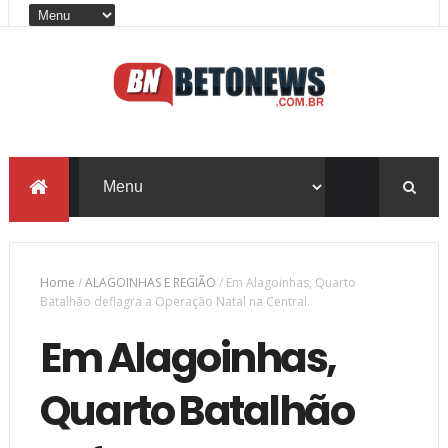
Home
/
ALAGOINHAS E REGIÃO
/
Em Alagoinhas, Quarto
Batalhão deflagra a Operação Natal na Central.
Em Alagoinhas,
Quarto Batalhão