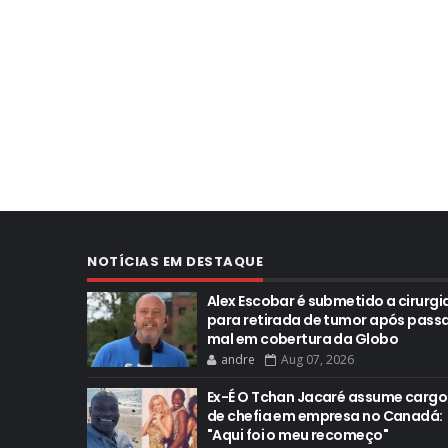
NOTÍCIAS EM DESTAQUE
Alex Escobar é submetido a cirurgi
para retirada de tumor após pass
mal em cobertura da Globo
andre
Aug 07, 2026
Ex-É O Tchan Jacaré assume cargo
de chefia em empresa no Canadá:
"Aqui foi o meu recomeço"