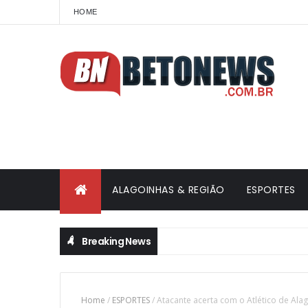
HOME
ALAGOINHAS & REGIÃO
ESPORTES
Breaking News
Home
/
ESPORTES
/
Atacante acerta com o Atlético de Ala