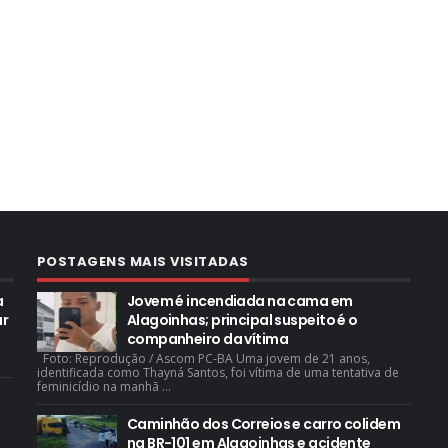
POSTAGENS MAIS VISITADAS
a
Jovem é incendiada na cama em
ar
Alagoinhas; principal suspeito é o
companheiro da vítima
Foto: Reprodução / Ascom PC-BA Uma jovem de 21 anos,
identificada como Thayná Santos, foi vítima de uma tentativa de
feminicídio na manhã ...
Caminhão dos Correios e carro colidem
na BR-101 em Alagoinhas e acidente