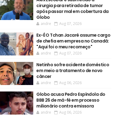
cirurgia para retirada de tumor
após passar mal em cobertura da
Globo
andre
Aug 07, 2026
Ex-É O Tchan Jacaré assume cargo
de chefia em empresa no Canadá:
"Aqui foi o meu recomeço"
andre
Aug 07, 2026
Netinho sofre acidente doméstico
em meio a tratamento de novo
câncer
andre
Aug 06, 2026
Globo acusa Pedro Espíndola do
BBB 26 de má-fé em processo
milionário contra emissora
andre
Aug 06, 2026