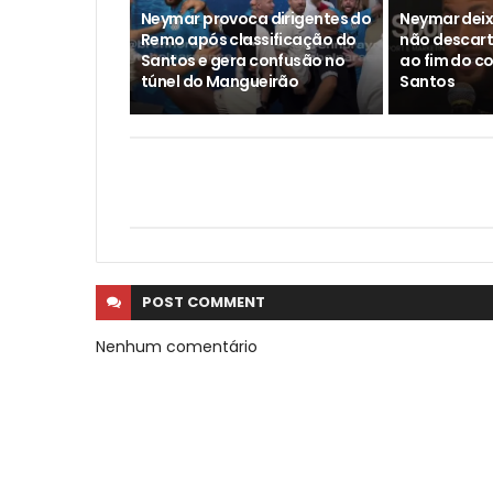
Neymar provoca dirigentes do
Neymar deix
Remo após classificação do
não descar
Santos e gera confusão no
ao fim do c
túnel do Mangueirão
Santos
POST
COMMENT
Nenhum comentário