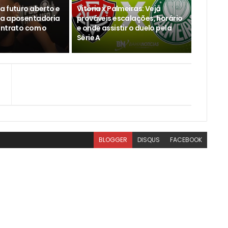
a futuro aberto e
Vitória x Palmeiras: Veja
ta aposentadoria
prováveis escalações, horário
ontrato com o
e onde assistir o duelo pela
Série A
BLOGGER
DISQUS
FACEBOOK