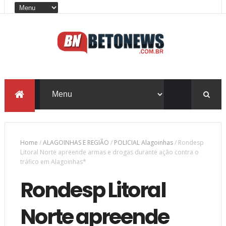
Home
/
ALAGOINHAS E REGIÃO
/
POLICIAL Alagoinhas
/
Rondesp
Litoral Norte apreende armas e drogas durante ação contra o
tráfico em Alagoinhas*
Rondesp Litoral
Norte apreende