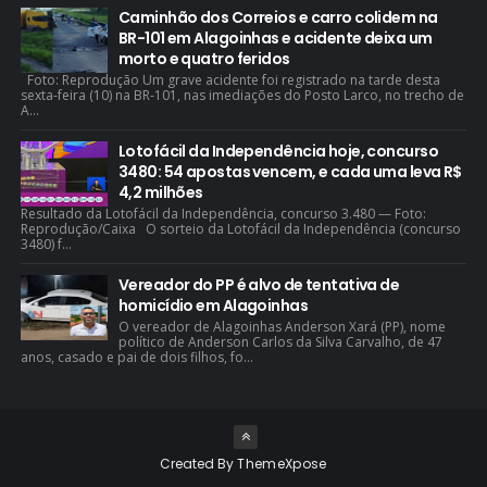
Caminhão dos Correios e carro colidem na
BR-101 em Alagoinhas e acidente deixa um
morto e quatro feridos
Foto: Reprodução Um grave acidente foi registrado na tarde desta
sexta-feira (10) na BR-101, nas imediações do Posto Larco, no trecho de
A...
Lotofácil da Independência hoje, concurso
3480: 54 apostas vencem, e cada uma leva R$
4,2 milhões
Resultado da Lotofácil da Independência, concurso 3.480 — Foto:
Reprodução/Caixa O sorteio da Lotofácil da Independência (concurso
3480) f...
Vereador do PP é alvo de tentativa de
homicídio em Alagoinhas
O vereador de Alagoinhas Anderson Xará (PP), nome
político de Anderson Carlos da Silva Carvalho, de 47
anos, casado e pai de dois filhos, fo...
Created By
ThemeXpose