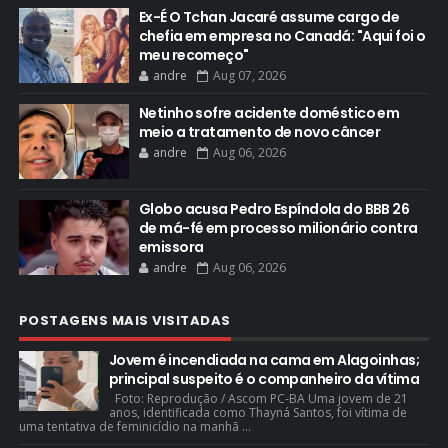
Ex-É O Tchan Jacaré assume cargo de
chefia em empresa no Canadá: "Aqui foi o
meu recomeço"
andre
Aug 07, 2026
Netinho sofre acidente doméstico em
meio a tratamento de novo câncer
andre
Aug 06, 2026
Globo acusa Pedro Espíndola do BBB 26
de má-fé em processo milionário contra
emissora
andre
Aug 06, 2026
POSTAGENS MAIS VISITADAS
Jovem é incendiada na cama em Alagoinhas;
principal suspeito é o companheiro da vítima
Foto: Reprodução / Ascom PC-BA Uma jovem de 21
anos, identificada como Thayná Santos, foi vítima de
uma tentativa de feminicídio na manhã ...