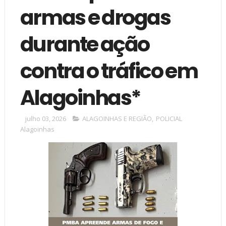
armas e drogas
durante ação
contra o tráfico em
Alagoinhas*
julho 03, 2026
ALAGOINHAS E REGIÃO
,
POLICIAL
Alagoinhas