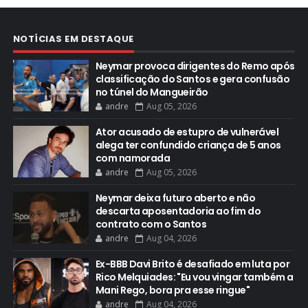
NOTÍCIAS EM DESTAQUE
Neymar provoca dirigentes do Remo após
classificação do Santos e gera confusão
no túnel do Mangueirão
andre
Aug 05, 2026
Ator acusado de estupro de vulnerável
alega ter confundido criança de 5 anos
com namorada
andre
Aug 05, 2026
Neymar deixa futuro aberto e não
descarta aposentadoria ao fim do
contrato com o Santos
andre
Aug 04, 2026
Ex-BBB Davi Brito é desafiado em luta por
Rico Melquiades: "Eu vou vingar também a
Mani Rego, bora pra esse ringue"
andre
Aug 04, 2026