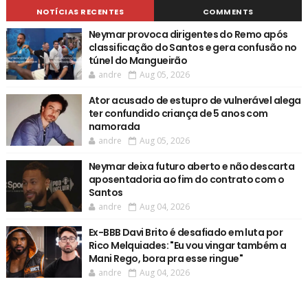
NOTÍCIAS RECENTES
COMMENTS
Neymar provoca dirigentes do Remo após
classificação do Santos e gera confusão no
túnel do Mangueirão
andre
Aug 05, 2026
Ator acusado de estupro de vulnerável alega
ter confundido criança de 5 anos com
namorada
andre
Aug 05, 2026
Neymar deixa futuro aberto e não descarta
aposentadoria ao fim do contrato com o
Santos
andre
Aug 04, 2026
Ex-BBB Davi Brito é desafiado em luta por
Rico Melquiades: "Eu vou vingar também a
Mani Rego, bora pra esse ringue"
andre
Aug 04, 2026