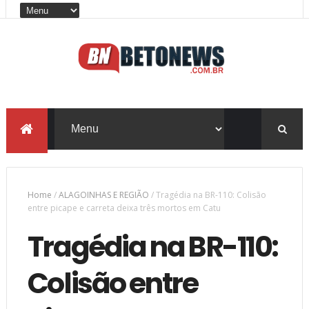
Home
/
ALAGOINHAS E REGIÃO
/
Tragédia na BR-110: Colisão
entre picape e carreta deixa três mortos em Catu
Tragédia na BR-110:
Colisão entre