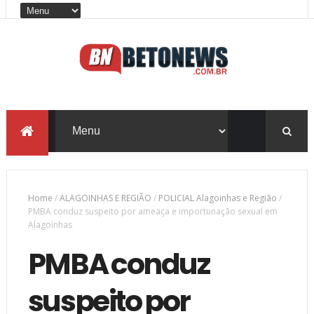
Home
/
ALAGOINHAS E REGIÃO
/
POLICIAL Alagoinhas e Região
/
PMBA conduz suspeito por ameaça e importunação sexual em
Alagoinhas
PMBA conduz
suspeito por