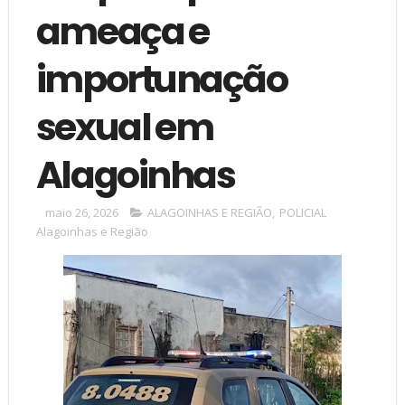
ameaça e
importunação
sexual em
Alagoinhas
maio 26, 2026
ALAGOINHAS E REGIÃO
,
POLICIAL
Alagoinhas e Região