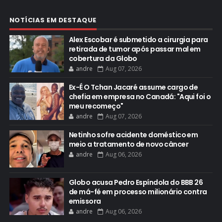
NOTÍCIAS EM DESTAQUE
Alex Escobar é submetido a cirurgia para
retirada de tumor após passar mal em
cobertura da Globo
andre
Aug 07, 2026
Ex-É O Tchan Jacaré assume cargo de
chefia em empresa no Canadá: "Aqui foi o
meu recomeço"
andre
Aug 07, 2026
Netinho sofre acidente doméstico em
meio a tratamento de novo câncer
andre
Aug 06, 2026
Globo acusa Pedro Espíndola do BBB 26
de má-fé em processo milionário contra
emissora
andre
Aug 06, 2026