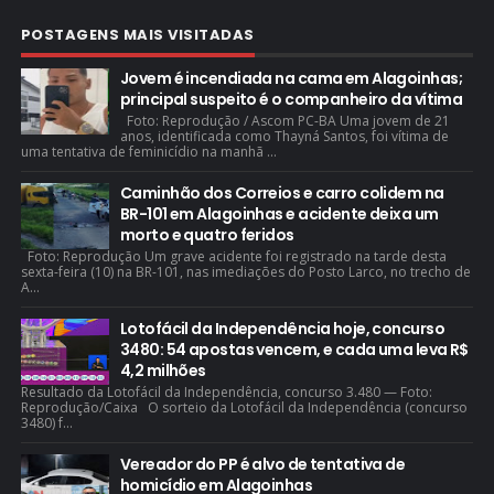
POSTAGENS MAIS VISITADAS
Jovem é incendiada na cama em Alagoinhas;
principal suspeito é o companheiro da vítima
Foto: Reprodução / Ascom PC-BA Uma jovem de 21
anos, identificada como Thayná Santos, foi vítima de
uma tentativa de feminicídio na manhã ...
Caminhão dos Correios e carro colidem na
BR-101 em Alagoinhas e acidente deixa um
morto e quatro feridos
Foto: Reprodução Um grave acidente foi registrado na tarde desta
sexta-feira (10) na BR-101, nas imediações do Posto Larco, no trecho de
A...
Lotofácil da Independência hoje, concurso
3480: 54 apostas vencem, e cada uma leva R$
4,2 milhões
Resultado da Lotofácil da Independência, concurso 3.480 — Foto:
Reprodução/Caixa O sorteio da Lotofácil da Independência (concurso
3480) f...
Vereador do PP é alvo de tentativa de
homicídio em Alagoinhas