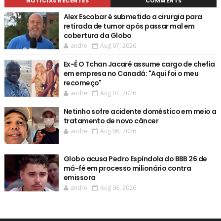
NOTÍCIAS RECENTES
COMMENTS
Alex Escobar é submetido a cirurgia para
retirada de tumor após passar mal em
cobertura da Globo
andre
Aug 07, 2026
Ex-É O Tchan Jacaré assume cargo de chefia
em empresa no Canadá: "Aqui foi o meu
recomeço"
andre
Aug 07, 2026
Netinho sofre acidente doméstico em meio a
tratamento de novo câncer
andre
Aug 06, 2026
Globo acusa Pedro Espíndola do BBB 26 de
má-fé em processo milionário contra
emissora
andre
Aug 06, 2026