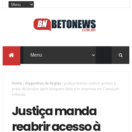
Home
/
Alagoinhas de Região
/
Justiça manda reabrir acesso à
praia de Jacuípe após bloqueio feito por empresa em Camaçari;
entenda
Justiça manda
reabrir acesso à