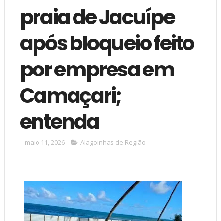
praia de Jacuípe
após bloqueio feito
por empresa em
Camaçari;
entenda
maio 11, 2026
Alagoinhas de Região