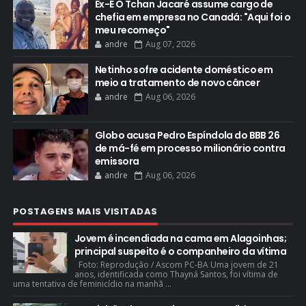
Ex-É O Tchan Jacaré assume cargo de
chefia em empresa no Canadá: "Aqui foi o
meu recomeço"
andre
Aug 07, 2026
Netinho sofre acidente doméstico em
meio a tratamento de novo câncer
andre
Aug 06, 2026
Globo acusa Pedro Espíndola do BBB 26
de má-fé em processo milionário contra
emissora
andre
Aug 06, 2026
POSTAGENS MAIS VISITADAS
Jovem é incendiada na cama em Alagoinhas;
principal suspeito é o companheiro da vítima
Foto: Reprodução / Ascom PC-BA Uma jovem de 21
anos, identificada como Thayná Santos, foi vítima de
uma tentativa de feminicídio na manhã ...