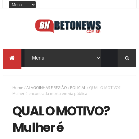
Home
/
ALAGOINHAS E REGIÃO
/
POLICIAL
/
QUAL O MOTIVO?
Mulher é encontrada morta em via pública
QUAL O MOTIVO?
Mulher é