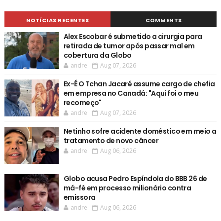
NOTÍCIAS RECENTES
COMMENTS
Alex Escobar é submetido a cirurgia para
retirada de tumor após passar mal em
cobertura da Globo
andre
Aug 07, 2026
Ex-É O Tchan Jacaré assume cargo de chefia
em empresa no Canadá: "Aqui foi o meu
recomeço"
andre
Aug 07, 2026
Netinho sofre acidente doméstico em meio a
tratamento de novo câncer
andre
Aug 06, 2026
Globo acusa Pedro Espíndola do BBB 26 de
má-fé em processo milionário contra
emissora
andre
Aug 06, 2026