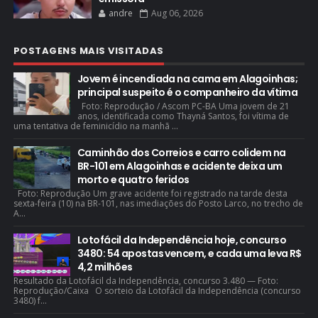
andre
Aug 06, 2026
POSTAGENS MAIS VISITADAS
Jovem é incendiada na cama em Alagoinhas;
principal suspeito é o companheiro da vítima
Foto: Reprodução / Ascom PC-BA Uma jovem de 21
anos, identificada como Thayná Santos, foi vítima de
uma tentativa de feminicídio na manhã ...
Caminhão dos Correios e carro colidem na
BR-101 em Alagoinhas e acidente deixa um
morto e quatro feridos
Foto: Reprodução Um grave acidente foi registrado na tarde desta
sexta-feira (10) na BR-101, nas imediações do Posto Larco, no trecho de
A...
Lotofácil da Independência hoje, concurso
3480: 54 apostas vencem, e cada uma leva R$
4,2 milhões
Resultado da Lotofácil da Independência, concurso 3.480 — Foto:
Reprodução/Caixa O sorteio da Lotofácil da Independência (concurso
3480) f...