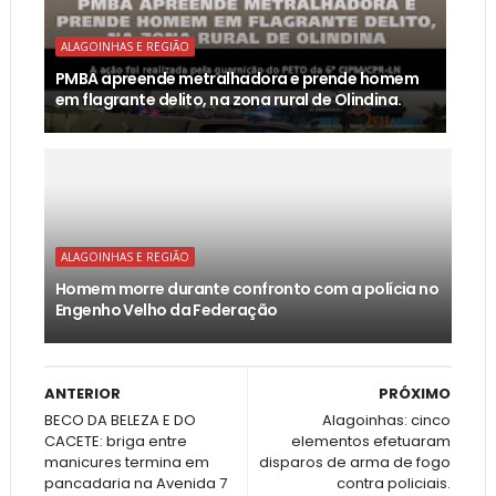
ALAGOINHAS E REGIÃO
PMBA apreende metralhadora e prende homem
em flagrante delito, na zona rural de Olindina.
ALAGOINHAS E REGIÃO
Homem morre durante confronto com a polícia no
Engenho Velho da Federação
ANTERIOR
PRÓXIMO
BECO DA BELEZA E DO
Alagoinhas: cinco
CACETE: briga entre
elementos efetuaram
manicures termina em
disparos de arma de fogo
pancadaria na Avenida 7
contra policiais.