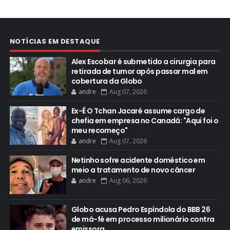
NOTÍCIAS EM DESTAQUE
Alex Escobar é submetido a cirurgia para
retirada de tumor após passar mal em
cobertura da Globo
andre
Aug 07, 2026
Ex-É O Tchan Jacaré assume cargo de
chefia em empresa no Canadá: "Aqui foi o
meu recomeço"
andre
Aug 07, 2026
Netinho sofre acidente doméstico em
meio a tratamento de novo câncer
andre
Aug 06, 2026
Globo acusa Pedro Espíndola do BBB 26
de má-fé em processo milionário contra
emissora