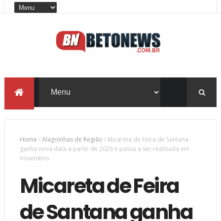
Home
/
Alagoinhas de Região
/
Micareta de Feira de Santana
ganha nova data a partir de 2026 e passa a ser realizada em
novembro
Micareta de Feira
de Santana ganha