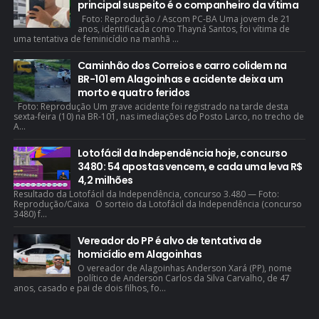
principal suspeito é o companheiro da vítima
Foto: Reprodução / Ascom PC-BA Uma jovem de 21
anos, identificada como Thayná Santos, foi vítima de
uma tentativa de feminicídio na manhã ...
Caminhão dos Correios e carro colidem na
BR-101 em Alagoinhas e acidente deixa um
morto e quatro feridos
Foto: Reprodução Um grave acidente foi registrado na tarde desta
sexta-feira (10) na BR-101, nas imediações do Posto Larco, no trecho de
A...
Lotofácil da Independência hoje, concurso
3480: 54 apostas vencem, e cada uma leva R$
4,2 milhões
Resultado da Lotofácil da Independência, concurso 3.480 — Foto:
Reprodução/Caixa O sorteio da Lotofácil da Independência (concurso
3480) f...
Vereador do PP é alvo de tentativa de
homicídio em Alagoinhas
O vereador de Alagoinhas Anderson Xará (PP), nome
político de Anderson Carlos da Silva Carvalho, de 47
anos, casado e pai de dois filhos, fo...