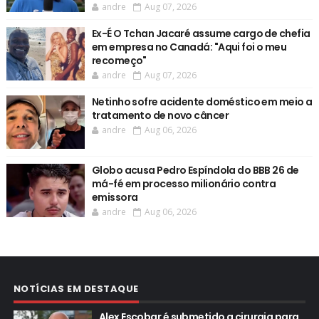
andre
Aug 07, 2026
Ex-É O Tchan Jacaré assume cargo de chefia
em empresa no Canadá: "Aqui foi o meu
recomeço"
andre
Aug 07, 2026
Netinho sofre acidente doméstico em meio a
tratamento de novo câncer
andre
Aug 06, 2026
Globo acusa Pedro Espíndola do BBB 26 de
má-fé em processo milionário contra
emissora
andre
Aug 06, 2026
NOTÍCIAS EM DESTAQUE
Alex Escobar é submetido a cirurgia para