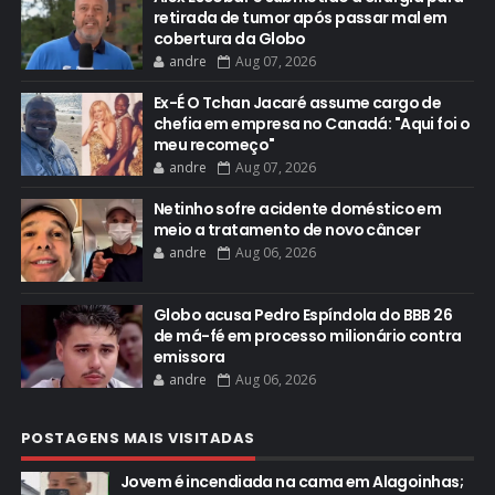
retirada de tumor após passar mal em
cobertura da Globo
andre
Aug 07, 2026
Ex-É O Tchan Jacaré assume cargo de
chefia em empresa no Canadá: "Aqui foi o
meu recomeço"
andre
Aug 07, 2026
Netinho sofre acidente doméstico em
meio a tratamento de novo câncer
andre
Aug 06, 2026
Globo acusa Pedro Espíndola do BBB 26
de má-fé em processo milionário contra
emissora
andre
Aug 06, 2026
POSTAGENS MAIS VISITADAS
Jovem é incendiada na cama em Alagoinhas;