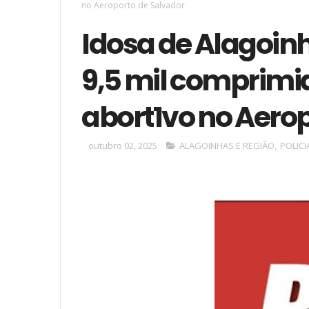
no Aeroporto de Salvador
Idosa de Alagoin
9,5 mil comprimi
abort1vo no Aero
outubro 02, 2025
ALAGOINHAS E REGIÃO
,
POLICI