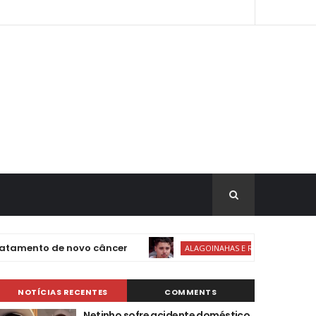
nto de novo câncer
Globo acusa
ALAGOINAHAS E REGIÃO
NOTÍCIAS RECENTES
COMMENTS
Netinho sofre acidente doméstico