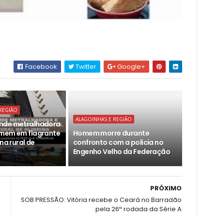
Facebook
Twitter
Google+
REGIÃO
ALAGOINHAS E REGIÃO
nde metralhadora
omem em flagrante
Homem morre durante
ona rural de
confronto com a polícia no
Engenho Velho da Federação
PRÓXIMO
SOB PRESSÃO: Vitória recebe o Ceará no Barradão
pela 26ª rodada da Série A