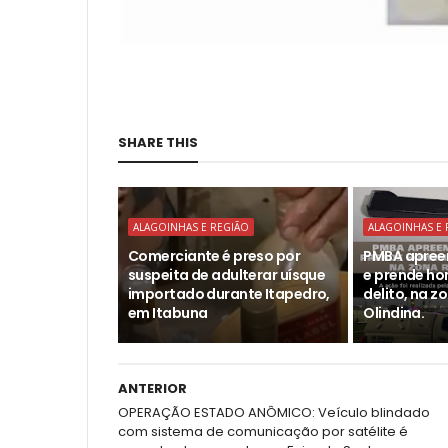
SHARE THIS
ALAGOINHAS E REGIÃO
ALAGOINHAS E 
Comerciante é preso por
PMBA apree
suspeita de adulterar uísque
e prende h
importado durante Itapedro,
delito, na z
em Itabuna
Olindina.
ANTERIOR
OPERAÇÃO ESTADO ANÔMICO: Veículo blindado
com sistema de comunicação por satélite é