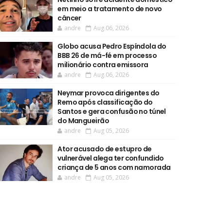
em meio a tratamento de novo
câncer
andre
Aug 06, 2026
Globo acusa Pedro Espíndola do
BBB 26 de má-fé em processo
milionário contra emissora
andre
Aug 06, 2026
Neymar provoca dirigentes do
Remo após classificação do
Santos e gera confusão no túnel
do Mangueirão
andre
Aug 05, 2026
Ator acusado de estupro de
vulnerável alega ter confundido
criança de 5 anos com namorada
andre
Aug 05, 2026