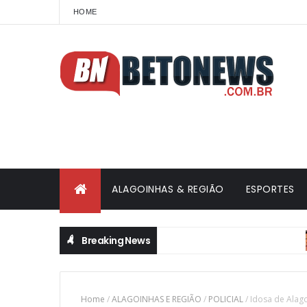
HOME
ALAGOINHAS & REGIÃO
ESPORTES
Breaking News
Home
/
ALAGOINHAS E REGIÃO
/
POLICIAL
/
Idosa de Alag