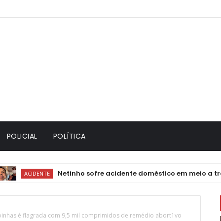
POLICIAL
POLÍTICA
Netinho sofre acidente doméstico em meio a tratame
ACIDENTE
oinhas é flagrada com 9,5 mil comprimidos de remédio abort1vo