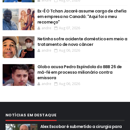
andre
Aug 07, 2026
Ex-É O Tchan Jacaré assume cargo de chefia
em empresa no Canadá: "Aqui foi o meu
recomeço"
andre
Aug 07, 2026
Netinho sofre acidente doméstico em meio a
tratamento de novo câncer
andre
Aug 06, 2026
Globo acusa Pedro Espíndola do BBB 26 de
má-fé em processo milionário contra
emissora
andre
Aug 06, 2026
NOTÍCIAS EM DESTAQUE
Alex Escobar é submetido a cirurgia para