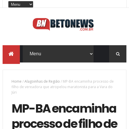
Home
/
Alagoinhas de Região
/
MP-BA encaminha processo de
filho de vereadora que atropelou maratonista para a Vara do
Júri
MP-BA encaminha
processo de filho de