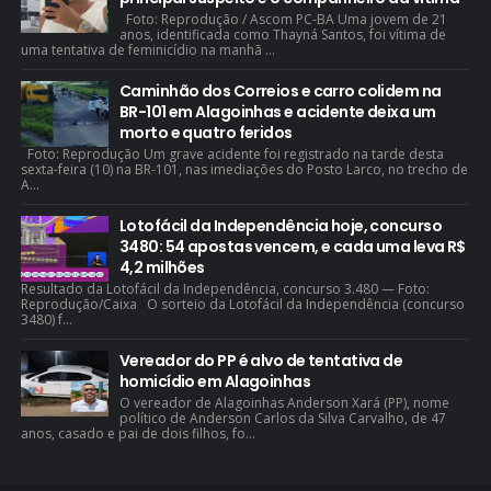
Foto: Reprodução / Ascom PC-BA Uma jovem de 21
anos, identificada como Thayná Santos, foi vítima de
uma tentativa de feminicídio na manhã ...
Caminhão dos Correios e carro colidem na
BR-101 em Alagoinhas e acidente deixa um
morto e quatro feridos
Foto: Reprodução Um grave acidente foi registrado na tarde desta
sexta-feira (10) na BR-101, nas imediações do Posto Larco, no trecho de
A...
Lotofácil da Independência hoje, concurso
3480: 54 apostas vencem, e cada uma leva R$
4,2 milhões
Resultado da Lotofácil da Independência, concurso 3.480 — Foto:
Reprodução/Caixa O sorteio da Lotofácil da Independência (concurso
3480) f...
Vereador do PP é alvo de tentativa de
homicídio em Alagoinhas
O vereador de Alagoinhas Anderson Xará (PP), nome
político de Anderson Carlos da Silva Carvalho, de 47
anos, casado e pai de dois filhos, fo...