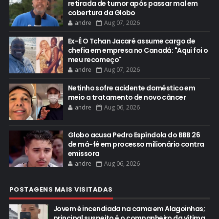
retirada de tumor após passar mal em
cobertura da Globo
andre
Aug 07, 2026
Ex-É O Tchan Jacaré assume cargo de
chefia em empresa no Canadá: "Aqui foi o
meu recomeço"
andre
Aug 07, 2026
Netinho sofre acidente doméstico em
meio a tratamento de novo câncer
andre
Aug 06, 2026
Globo acusa Pedro Espíndola do BBB 26
de má-fé em processo milionário contra
emissora
andre
Aug 06, 2026
POSTAGENS MAIS VISITADAS
Jovem é incendiada na cama em Alagoinhas;
principal suspeito é o companheiro da vítima