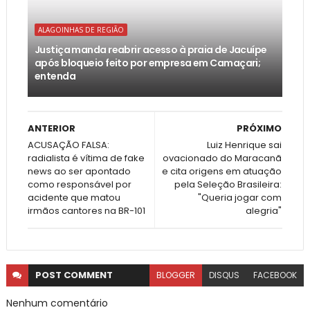
ALAGOINHAS DE REGIÃO
Justiça manda reabrir acesso à praia de Jacuípe
após bloqueio feito por empresa em Camaçari;
entenda
ANTERIOR
PRÓXIMO
ACUSAÇÃO FALSA:
Luiz Henrique sai
radialista é vítima de fake
ovacionado do Maracanã
news ao ser apontado
e cita origens em atuação
como responsável por
pela Seleção Brasileira:
acidente que matou
"Queria jogar com
irmãos cantores na BR-101
alegria"
POST
COMMENT
BLOGGER
DISQUS
FACEBOOK
Nenhum comentário