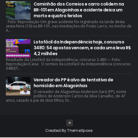
Caminhão dos Correios e carro colidem na
BR-101 em Alagoinhas e acidente deixa um
morto e quatro feridos
Foto: Reprodução Um grave acidente foi registrado na tarde desta
sexta-feira (10) na BR-101, nas imediações do Posto Larco, no trecho de
A...
Lotofácil da Independência hoje, concurso
3480: 54 apostas vencem, e cada uma leva R$
4,2 milhões
Resultado da Lotofácil da Independência, concurso 3.480 — Foto:
Reprodução/Caixa O sorteio da Lotofácil da Independência (concurso
3480) f...
Vereador do PP é alvo de tentativa de
homicídio em Alagoinhas
O vereador de Alagoinhas Anderson Xará (PP), nome
político de Anderson Carlos da Silva Carvalho, de 47
anos, casado e pai de dois filhos, fo...
Created By
ThemeXpose