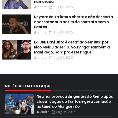
namorada
andre
Aug 05, 2026
Neymar deixa futuro aberto e não descarta
aposentadoria ao fim do contrato com o
Santos
andre
Aug 04, 2026
Ex-BBB Davi Brito é desafiado em luta por
Rico Melquiades: "Eu vou vingar também a
Mani Rego, bora pra esse ringue"
andre
Aug 04, 2026
NOTÍCIAS EM DESTAQUE
Neymar provoca dirigentes do Remo após
classificação do Santos e gera confusão
no túnel do Mangueirão
andre
Aug 05, 2026