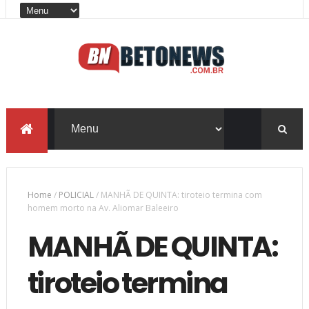
Home
/
POLICIAL
/
MANHÃ DE QUINTA: tiroteio termina com
homem morto na Av. Aliomar Baleeiro
MANHÃ DE QUINTA:
tiroteio termina