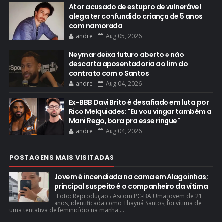
Ator acusado de estupro de vulnerável
alega ter confundido criança de 5 anos
com namorada
andre
Aug 05, 2026
Neymar deixa futuro aberto e não
descarta aposentadoria ao fim do
contrato com o Santos
andre
Aug 04, 2026
Ex-BBB Davi Brito é desafiado em luta por
Rico Melquiades: "Eu vou vingar também a
Mani Rego, bora pra esse ringue"
andre
Aug 04, 2026
POSTAGENS MAIS VISITADAS
Jovem é incendiada na cama em Alagoinhas;
principal suspeito é o companheiro da vítima
Foto: Reprodução / Ascom PC-BA Uma jovem de 21
anos, identificada como Thayná Santos, foi vítima de
uma tentativa de feminicídio na manhã ...