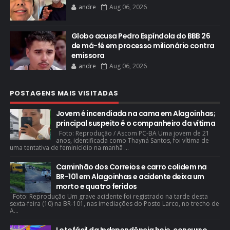
andre
Aug 06, 2026
Globo acusa Pedro Espíndola do BBB 26
de má-fé em processo milionário contra
emissora
andre
Aug 06, 2026
POSTAGENS MAIS VISITADAS
Jovem é incendiada na cama em Alagoinhas;
principal suspeito é o companheiro da vítima
Foto: Reprodução / Ascom PC-BA Uma jovem de 21
anos, identificada como Thayná Santos, foi vítima de
uma tentativa de feminicídio na manhã ...
Caminhão dos Correios e carro colidem na
BR-101 em Alagoinhas e acidente deixa um
morto e quatro feridos
Foto: Reprodução Um grave acidente foi registrado na tarde desta
sexta-feira (10) na BR-101, nas imediações do Posto Larco, no trecho de
A...