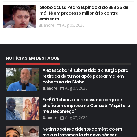
Globo acusa Pedro Espíndola do BBB 26 de
má-fé em processo milionário contra
emissora
andre
Aug 06, 2026
NOTÍCIAS EM DESTAQUE
Alex Escobar é submetido a cirurgia para
retirada de tumor após passar mal em
cobertura da Globo
andre
Aug 07, 2026
Ex-É O Tchan Jacaré assume cargo de
chefia em empresa no Canadá: "Aqui foi o
meu recomeço"
andre
Aug 07, 2026
Netinho sofre acidente doméstico em
meio a tratamento de novo câncer