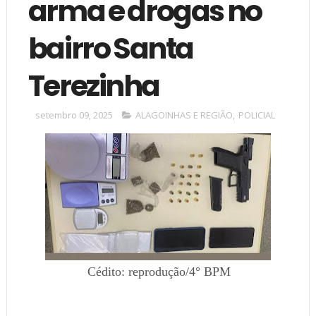
arma e drogas no
bairro Santa
Terezinha
setembro 09, 2025
ALAGOINHAS E REGIÃO
,
POLICIAL
Cédito: reprodução/4° BPM