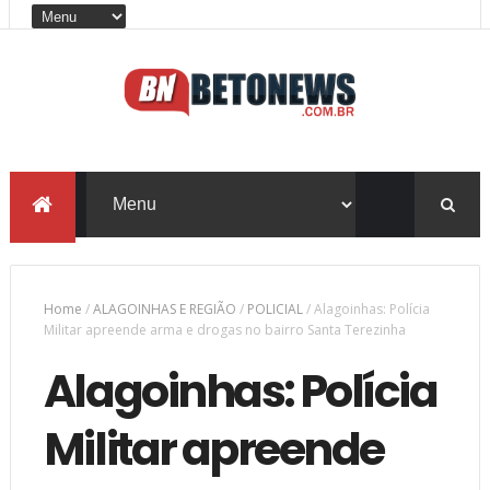
Home
/
ALAGOINHAS E REGIÃO
/
POLICIAL
/
Alagoinhas: Polícia
Militar apreende arma e drogas no bairro Santa Terezinha
Alagoinhas: Polícia
Militar apreende