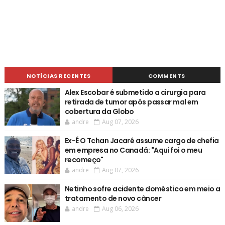
NOTÍCIAS RECENTES
COMMENTS
Alex Escobar é submetido a cirurgia para
retirada de tumor após passar mal em
cobertura da Globo
andre
Aug 07, 2026
Ex-É O Tchan Jacaré assume cargo de chefia
em empresa no Canadá: "Aqui foi o meu
recomeço"
andre
Aug 07, 2026
Netinho sofre acidente doméstico em meio a
tratamento de novo câncer
andre
Aug 06, 2026