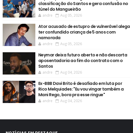
classificação do Santos e gera confusão no
túnel do Mangueirão
andre
Aug 05, 2026
Ator acusado de estupro de vulnerável alega
ter confundido criança de 5 anos com
namorada
andre
Aug 05, 2026
Neymar deixa futuro aberto e não descarta
aposentadoria ao fim do contrato com o
Santos
andre
Aug 04, 2026
Ex-BBB Davi Brito é desafiado em luta por
Rico Melquiades: "Eu vou vingar também a
Mani Rego, bora pra esse ringue"
andre
Aug 04, 2026
NOTÍCIAS EM DESTAQUE