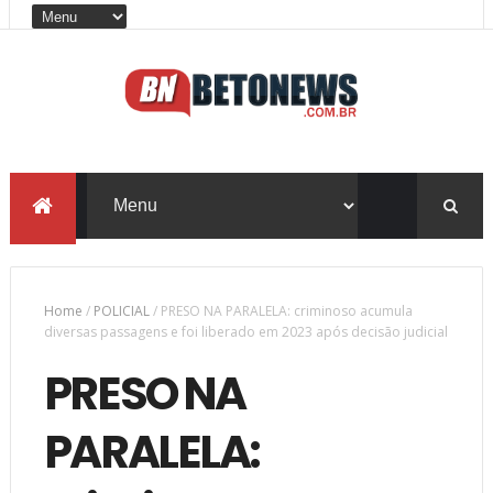
Home
/
POLICIAL
/
PRESO NA PARALELA: criminoso acumula
diversas passagens e foi liberado em 2023 após decisão judicial
PRESO NA
PARALELA: