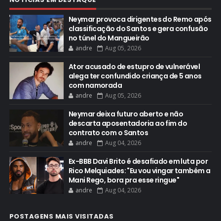
Neymar provoca dirigentes do Remo após
classificação do Santos e gera confusão
no túnel do Mangueirão
andre
Aug 05, 2026
Ator acusado de estupro de vulnerável
alega ter confundido criança de 5 anos
com namorada
andre
Aug 05, 2026
Neymar deixa futuro aberto e não
descarta aposentadoria ao fim do
contrato com o Santos
andre
Aug 04, 2026
Ex-BBB Davi Brito é desafiado em luta por
Rico Melquiades: "Eu vou vingar também a
Mani Rego, bora pra esse ringue"
andre
Aug 04, 2026
POSTAGENS MAIS VISITADAS