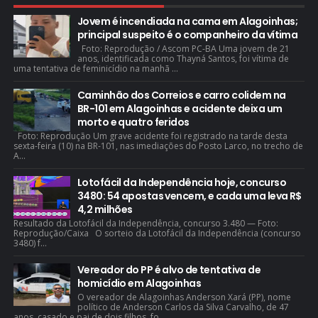
Jovem é incendiada na cama em Alagoinhas;
principal suspeito é o companheiro da vítima
Foto: Reprodução / Ascom PC-BA Uma jovem de 21
anos, identificada como Thayná Santos, foi vítima de
uma tentativa de feminicídio na manhã ...
Caminhão dos Correios e carro colidem na
BR-101 em Alagoinhas e acidente deixa um
morto e quatro feridos
Foto: Reprodução Um grave acidente foi registrado na tarde desta
sexta-feira (10) na BR-101, nas imediações do Posto Larco, no trecho de
A...
Lotofácil da Independência hoje, concurso
3480: 54 apostas vencem, e cada uma leva R$
4,2 milhões
Resultado da Lotofácil da Independência, concurso 3.480 — Foto:
Reprodução/Caixa O sorteio da Lotofácil da Independência (concurso
3480) f...
Vereador do PP é alvo de tentativa de
homicídio em Alagoinhas
O vereador de Alagoinhas Anderson Xará (PP), nome
político de Anderson Carlos da Silva Carvalho, de 47
anos, casado e pai de dois filhos, fo...