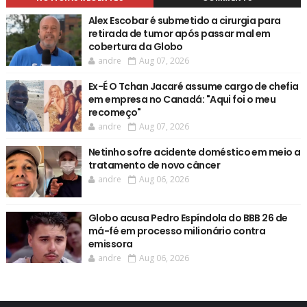
Alex Escobar é submetido a cirurgia para
retirada de tumor após passar mal em
cobertura da Globo
andre
Aug 07, 2026
Ex-É O Tchan Jacaré assume cargo de chefia
em empresa no Canadá: "Aqui foi o meu
recomeço"
andre
Aug 07, 2026
Netinho sofre acidente doméstico em meio a
tratamento de novo câncer
andre
Aug 06, 2026
Globo acusa Pedro Espíndola do BBB 26 de
má-fé em processo milionário contra
emissora
andre
Aug 06, 2026