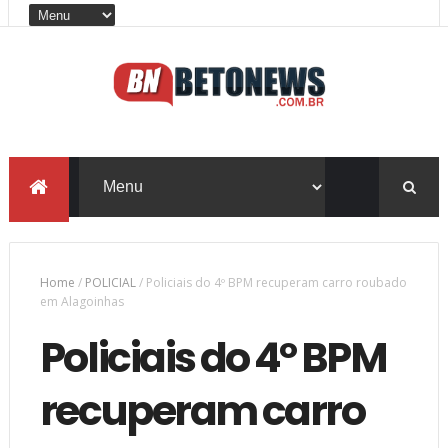
Home
/
POLICIAL
/
Policiais do 4º BPM recuperam carro roubado
em Alagoinhas
Policiais do 4º BPM
recuperam carro