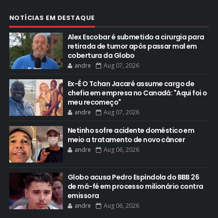
NOTÍCIAS EM DESTAQUE
Alex Escobar é submetido a cirurgia para
retirada de tumor após passar mal em
cobertura da Globo
andre
Aug 07, 2026
Ex-É O Tchan Jacaré assume cargo de
chefia em empresa no Canadá: "Aqui foi o
meu recomeço"
andre
Aug 07, 2026
Netinho sofre acidente doméstico em
meio a tratamento de novo câncer
andre
Aug 06, 2026
Globo acusa Pedro Espíndola do BBB 26
de má-fé em processo milionário contra
emissora
andre
Aug 06, 2026