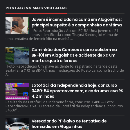
POSTAGENS MAIS VISITADAS
Jovem é incendiada na cama em Alagoinhas;
principal suspeito é o companheiro da vítima
Foto: Reprodução / Ascom PC-BA Uma jovem de 21
anos, identificada como Thayná Santos, foi vítima de
uma tentativa de feminicídio na manhã ...
Caminhão dos Correios e carro colidem na
BR-101 em Alagoinhas e acidente deixa um
morto e quatro feridos
Foto: Reprodução Um grave acidente foi registrado na tarde desta
sexta-feira (10) na BR-101, nas imediações do Posto Larco, no trecho de
A...
Lotofácil da Independência hoje, concurso
3480: 54 apostas vencem, e cada uma leva R$
4,2 milhões
Resultado da Lotofácil da Independência, concurso 3.480 — Foto:
Reprodução/Caixa O sorteio da Lotofácil da Independência (concurso
3480) f...
Vereador do PP é alvo de tentativa de
homicídio em Alagoinhas