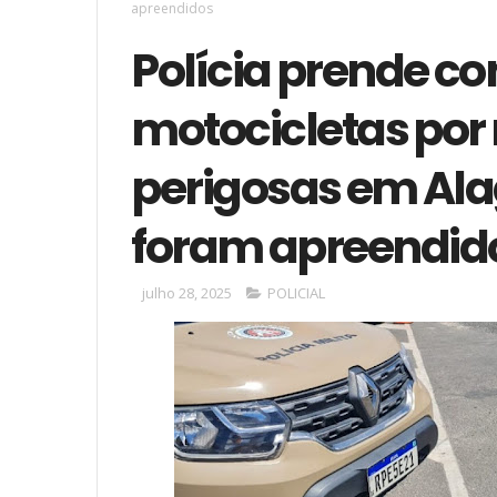
apreendidos
Polícia prende c
motocicletas po
perigosas em Ala
foram apreendid
julho 28, 2025
POLICIAL