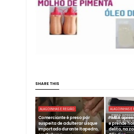
SHARE THIS
ALAGOINHAS E REGIÃO
ALAGOINHAS E 
Comerciante é preso por
PMBA apree
suspeita de adulterar uísque
e prende h
importado durante Itapedro,
delito, na z