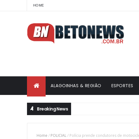
HOME
ALAGOINHAS & REGIÃO
ESPORTES
Breaking News
Home
/
POLICIAL
/
Polícia prende condutores de motocicl