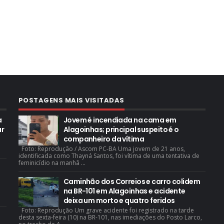
POSTAGENS MAIS VISITADAS
a
Jovem é incendiada na cama em
ar
Alagoinhas; principal suspeito é o
companheiro da vítima
Foto: Reprodução / Ascom PC-BA Uma jovem de 21 anos,
identificada como Thayná Santos, foi vítima de uma tentativa de
feminicídio na manhã ...
Caminhão dos Correios e carro colidem
na BR-101 em Alagoinhas e acidente
deixa um morto e quatro feridos
Foto: Reprodução Um grave acidente foi registrado na tarde
desta sexta-feira (10) na BR-101, nas imediações do Posto Larco,