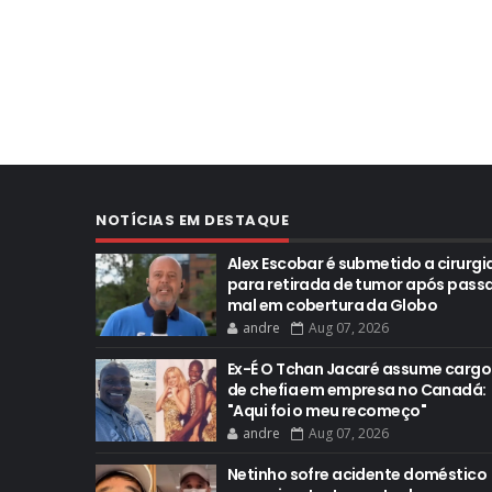
NOTÍCIAS EM DESTAQUE
Alex Escobar é submetido a cirurgi
para retirada de tumor após pass
mal em cobertura da Globo
andre
Aug 07, 2026
Ex-É O Tchan Jacaré assume cargo
de chefia em empresa no Canadá:
"Aqui foi o meu recomeço"
andre
Aug 07, 2026
Netinho sofre acidente doméstico