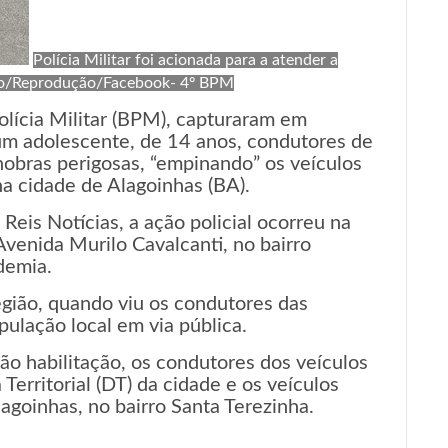
Polícia Militar foi acionada para a atender a
ação/Reprodução/Facebook- 4º BPM
Polícia Militar (BPM), capturaram em
um adolescente, de 14 anos, condutores de
obras perigosas, “empinando” os veículos
a cidade de Alagoinhas (BA).
Reis Notícias, a ação policial ocorreu na
 Avenida Murilo Cavalcanti, no bairro
demia.
egião, quando viu os condutores das
ulação local em via pública.
ão habilitação, os condutores dos veículos
erritorial (DT) da cidade e os veículos
agoinhas, no bairro Santa Terezinha.