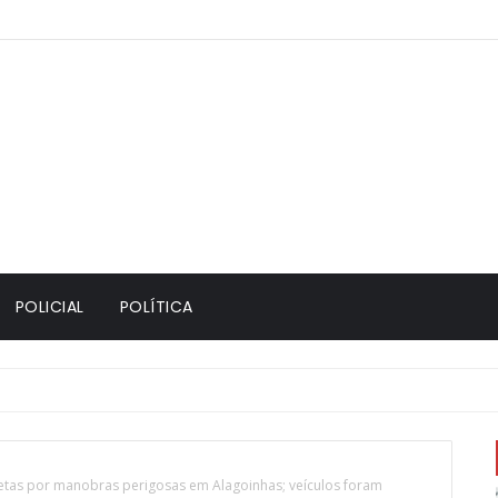
POLICIAL
POLÍTICA
etas por manobras perigosas em Alagoinhas; veículos foram