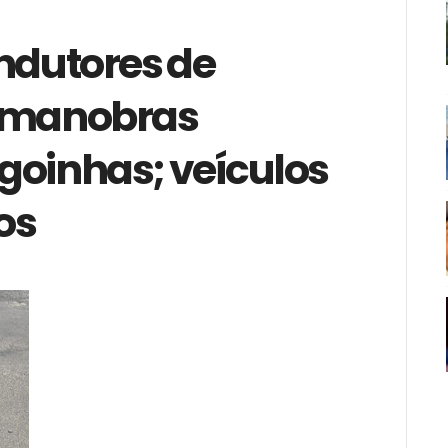
ondutores de
r manobras
goinhas; veículos
os