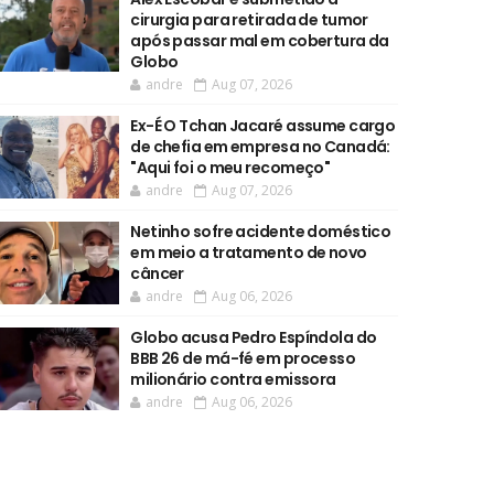
cirurgia para retirada de tumor
após passar mal em cobertura da
Globo
andre
Aug 07, 2026
Ex-É O Tchan Jacaré assume cargo
de chefia em empresa no Canadá:
"Aqui foi o meu recomeço"
andre
Aug 07, 2026
Netinho sofre acidente doméstico
em meio a tratamento de novo
câncer
andre
Aug 06, 2026
Globo acusa Pedro Espíndola do
BBB 26 de má-fé em processo
milionário contra emissora
andre
Aug 06, 2026