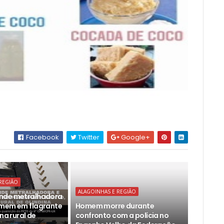
Facebook
Twitter
Google+
REGIÃO
ALAGOINHAS E REGIÃO
nde metralhadora
omem em flagrante
Homem morre durante
ona rural de
confronto com a polícia no