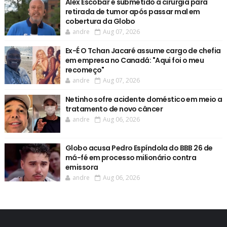
Alex Escobar é submetido a cirurgia para
retirada de tumor após passar mal em
cobertura da Globo
andre
Aug 07, 2026
Ex-É O Tchan Jacaré assume cargo de chefia
em empresa no Canadá: "Aqui foi o meu
recomeço"
andre
Aug 07, 2026
Netinho sofre acidente doméstico em meio a
tratamento de novo câncer
andre
Aug 06, 2026
Globo acusa Pedro Espíndola do BBB 26 de
má-fé em processo milionário contra
emissora
andre
Aug 06, 2026