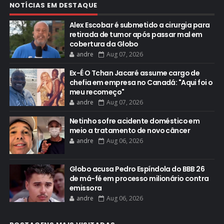
NOTÍCIAS EM DESTAQUE
Alex Escobar é submetido a cirurgia para
retirada de tumor após passar mal em
cobertura da Globo
andre
Aug 07, 2026
Ex-É O Tchan Jacaré assume cargo de
chefia em empresa no Canadá: "Aqui foi o
meu recomeço"
andre
Aug 07, 2026
Netinho sofre acidente doméstico em
meio a tratamento de novo câncer
andre
Aug 06, 2026
Globo acusa Pedro Espíndola do BBB 26
de má-fé em processo milionário contra
emissora
andre
Aug 06, 2026