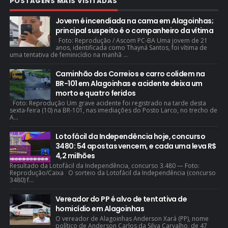
POSTAGENS MAIS VISITADAS
Jovem é incendiada na cama em Alagoinhas;
principal suspeito é o companheiro da vítima
Foto: Reprodução / Ascom PC-BA Uma jovem de 21
anos, identificada como Thayná Santos, foi vítima de
uma tentativa de feminicídio na manhã ...
Caminhão dos Correios e carro colidem na
BR-101 em Alagoinhas e acidente deixa um
morto e quatro feridos
Foto: Reprodução Um grave acidente foi registrado na tarde desta
sexta-feira (10) na BR-101, nas imediações do Posto Larco, no trecho de
A...
Lotofácil da Independência hoje, concurso
3480: 54 apostas vencem, e cada uma leva R$
4,2 milhões
Resultado da Lotofácil da Independência, concurso 3.480 — Foto:
Reprodução/Caixa O sorteio da Lotofácil da Independência (concurso
3480) f...
Vereador do PP é alvo de tentativa de
homicídio em Alagoinhas
O vereador de Alagoinhas Anderson Xará (PP), nome
político de Anderson Carlos da Silva Carvalho, de 47