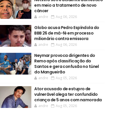
em meio a tratamento de novo
câncer
andre
Aug 06, 2026
Globo acusa Pedro Espíndola do
BBB 26 de má-fé em processo
milionário contra emissora
andre
Aug 06, 2026
Neymar provoca dirigentes do
Remo após classificação do
Santos e gera confusão no túnel
do Mangueirão
andre
Aug 05, 2026
Ator acusado de estupro de
vulnerável alega ter confundido
criança de 5 anos com namorada
andre
Aug 05, 2026