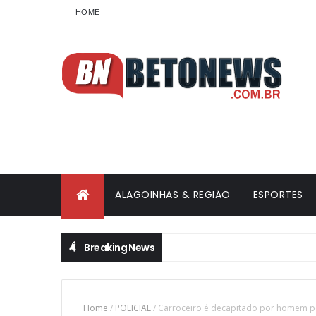
HOME
ALAGOINHAS & REGIÃO
ESPORTES
Breaking News
Home
/
POLICIAL
/
Carroceiro é decapitado por homem po