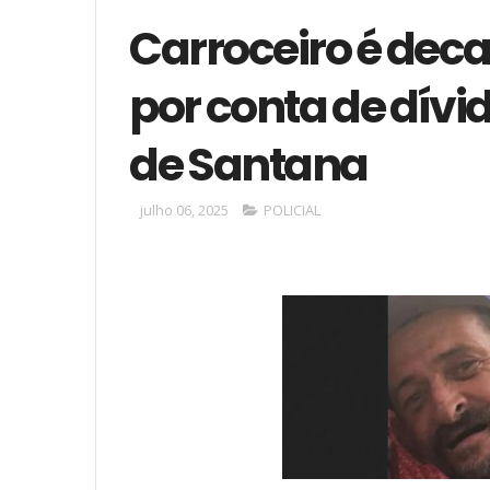
Carroceiro é de
por conta de dívi
de Santana
julho 06, 2025
POLICIAL