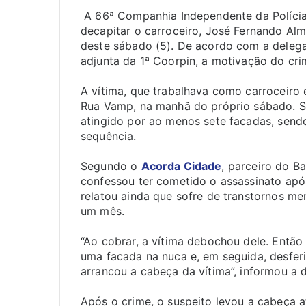
A 66ª Companhia Independente da Polícia
decapitar o carroceiro, José Fernando Alme
deste sábado (5). De acordo com a delega
adjunta da 1ª Coorpin, a motivação do cri
A vítima, que trabalhava como carroceiro e
Rua Vamp, na manhã do próprio sábado. Se
atingido por ao menos sete facadas, send
sequência.
Segundo o
Acorda Cidade
, parceiro do Ba
confessou ter cometido o assassinato após
relatou ainda que sofre de transtornos m
um mês.
“Ao cobrar, a vítima debochou dele. Então 
uma facada na nuca e, em seguida, desferiu
arrancou a cabeça da vítima”, informou a 
Após o crime, o suspeito levou a cabeça at