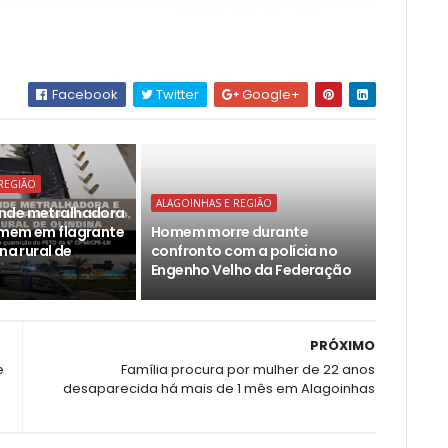
Facebook
Twitter
Google+
REGIÃO
ALAGOINHAS E REGIÃO
nde metralhadora
omem em flagrante
Homem morre durante
ona rural de
confronto com a polícia no
Engenho Velho da Federação
PRÓXIMO
e
Família procura por mulher de 22 anos
desaparecida há mais de 1 mês em Alagoinhas