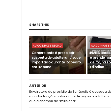
SHARE THIS
ALAGOINHAS E REGIÃO
ALAGOINHAS E 
Comerciante é preso por
PMBA apree
suspeita de adulterar uísque
e prende h
importado durante Itapedro,
delito, na z
em Itabuna
Olindina.
ANTERIOR
Ex-diretora do presídio de Eunápolis é acusada d
mandar facção matar dono de página de fofoca
que a chamou de “miliciana”