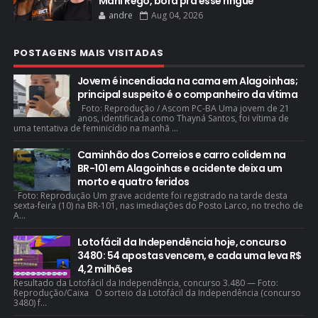
Mani Rego, bora pra esse ringue"
andre
Aug 04, 2026
POSTAGENS MAIS VISITADAS
Jovem é incendiada na cama em Alagoinhas;
principal suspeito é o companheiro da vítima
Foto: Reprodução / Ascom PC-BA Uma jovem de 21
anos, identificada como Thayná Santos, foi vítima de
uma tentativa de feminicídio na manhã ...
Caminhão dos Correios e carro colidem na
BR-101 em Alagoinhas e acidente deixa um
morto e quatro feridos
Foto: Reprodução Um grave acidente foi registrado na tarde desta
sexta-feira (10) na BR-101, nas imediações do Posto Larco, no trecho de
A...
Lotofácil da Independência hoje, concurso
3480: 54 apostas vencem, e cada uma leva R$
4,2 milhões
Resultado da Lotofácil da Independência, concurso 3.480 — Foto:
Reprodução/Caixa O sorteio da Lotofácil da Independência (concurso
3480) f...