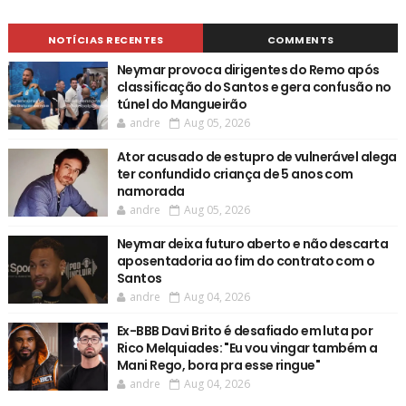
NOTÍCIAS RECENTES
COMMENTS
Neymar provoca dirigentes do Remo após
classificação do Santos e gera confusão no
túnel do Mangueirão
andre
Aug 05, 2026
Ator acusado de estupro de vulnerável alega
ter confundido criança de 5 anos com
namorada
andre
Aug 05, 2026
Neymar deixa futuro aberto e não descarta
aposentadoria ao fim do contrato com o
Santos
andre
Aug 04, 2026
Ex-BBB Davi Brito é desafiado em luta por
Rico Melquiades: "Eu vou vingar também a
Mani Rego, bora pra esse ringue"
andre
Aug 04, 2026