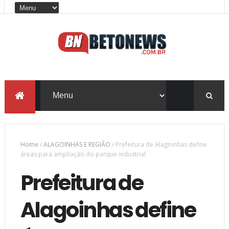
Home
/
ALAGOINHAS E REGIÃO
/
Prefeitura de Alagoinhas define
áreas para ampliação do parque industrial
Prefeitura de
Alagoinhas define