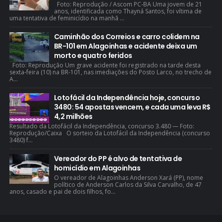
Foto: Reprodução / Ascom PC-BA Uma jovem de 21
anos, identificada como Thayná Santos, foi vítima de
uma tentativa de feminicídio na manhã ...
Caminhão dos Correios e carro colidem na
BR-101 em Alagoinhas e acidente deixa um
morto e quatro feridos
Foto: Reprodução Um grave acidente foi registrado na tarde desta
sexta-feira (10) na BR-101, nas imediações do Posto Larco, no trecho de
A...
Lotofácil da Independência hoje, concurso
3480: 54 apostas vencem, e cada uma leva R$
4,2 milhões
Resultado da Lotofácil da Independência, concurso 3.480 — Foto:
Reprodução/Caixa O sorteio da Lotofácil da Independência (concurso
3480) f...
Vereador do PP é alvo de tentativa de
homicídio em Alagoinhas
O vereador de Alagoinhas Anderson Xará (PP), nome
político de Anderson Carlos da Silva Carvalho, de 47
anos, casado e pai de dois filhos, fo...