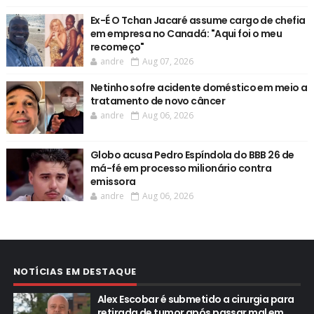
Ex-É O Tchan Jacaré assume cargo de chefia
em empresa no Canadá: "Aqui foi o meu
recomeço"
andre
Aug 07, 2026
Netinho sofre acidente doméstico em meio a
tratamento de novo câncer
andre
Aug 06, 2026
Globo acusa Pedro Espíndola do BBB 26 de
má-fé em processo milionário contra
emissora
andre
Aug 06, 2026
NOTÍCIAS EM DESTAQUE
Alex Escobar é submetido a cirurgia para
retirada de tumor após passar mal em