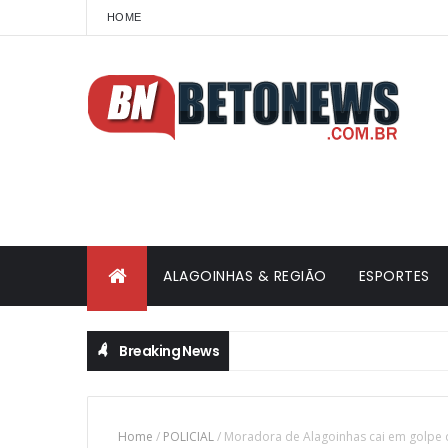
HOME
ALAGOINHAS & REGIÃO
ESPORTES
Breaking News
Home
/
POLICIAL
/
Moradora de Alagoinhas cai em golpe da 