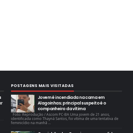
POSTAGENS MAIS VISITADAS
a
Jovem é incendiada na cama em
ar
Alagoinhas; principal suspeito é o
companheiro da vítima
Foto: Reprodução / Ascom PC-BA Uma jovem de 21 anos,
identificada como Thayná Santos, foi vítima de uma tentativa de
feminicídio na manhã ...