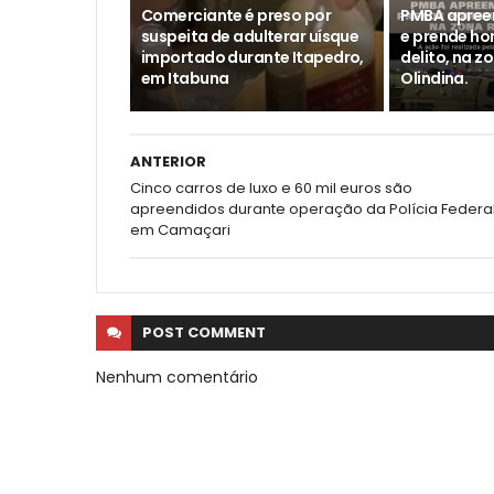
Comerciante é preso por
PMBA apree
suspeita de adulterar uísque
e prende h
importado durante Itapedro,
delito, na z
em Itabuna
Olindina.
ANTERIOR
Cinco carros de luxo e 60 mil euros são
apreendidos durante operação da Polícia Federa
em Camaçari
POST
COMMENT
Nenhum comentário