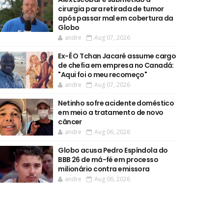
cirurgia para retirada de tumor
após passar mal em cobertura da
Globo
andre
Aug 07, 2026
Ex-É O Tchan Jacaré assume cargo
de chefia em empresa no Canadá:
"Aqui foi o meu recomeço"
andre
Aug 07, 2026
Netinho sofre acidente doméstico
em meio a tratamento de novo
câncer
andre
Aug 06, 2026
Globo acusa Pedro Espíndola do
BBB 26 de má-fé em processo
milionário contra emissora
andre
Aug 06, 2026