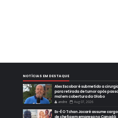
NOTÍCIAS EM DESTAQUE
Alex Escobar é submetido a cirurgi
para retirada de tumor após pass
mal em cobertura da Globo
andre
Aug 07, 2026
Ex-É O Tchan Jacaré assume cargo
de chefia em empresa no Canadá: