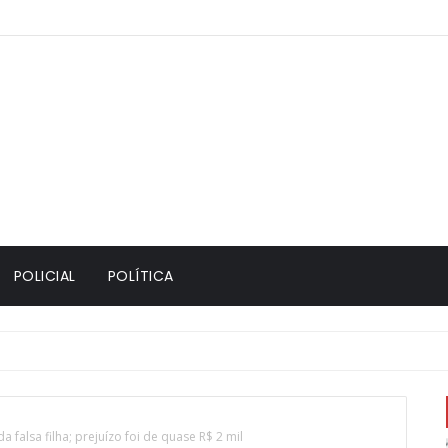
POLICIAL
POLÍTICA
falsa filha; prejuízo foi de quase R$ 2 mil