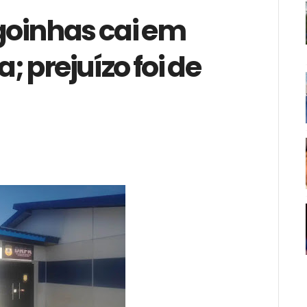
goinhas cai em
a; prejuízo foi de