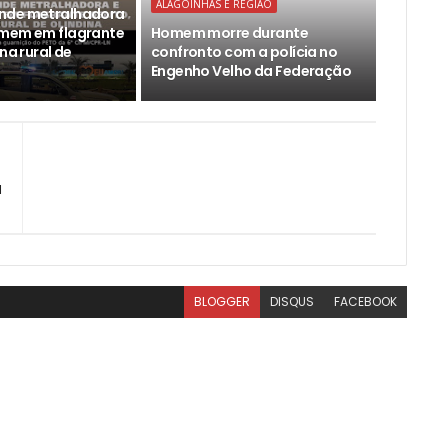
ALAGOINHAS E REGIÃO
nde metralhadora
omem em flagrante
Homem morre durante
ona rural de
confronto com a polícia no
Engenho Velho da Federação
l
BLOGGER
DISQUS
FACEBOOK