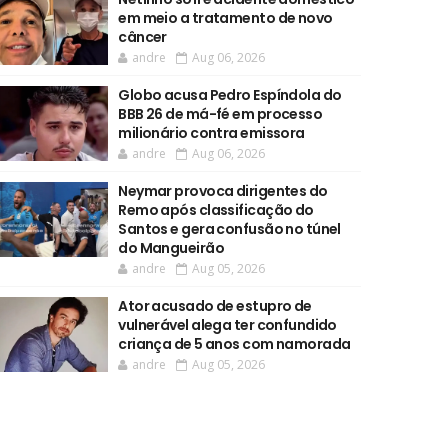
em meio a tratamento de novo
câncer
andre
Aug 06, 2026
Globo acusa Pedro Espíndola do
BBB 26 de má-fé em processo
milionário contra emissora
andre
Aug 06, 2026
Neymar provoca dirigentes do
Remo após classificação do
Santos e gera confusão no túnel
do Mangueirão
andre
Aug 05, 2026
Ator acusado de estupro de
vulnerável alega ter confundido
criança de 5 anos com namorada
andre
Aug 05, 2026