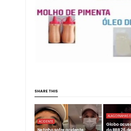
SHARE THIS
ALAGOINAHAS E
ACIDENTE
Globo acusa
Netinho sofre acidente
do BBB 26 d