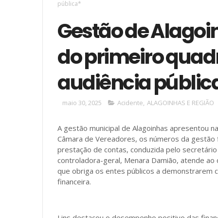
pública*
Gestão de Alagoi
do primeiro quad
audiência públic
maio 30, 2025
Acidente
,
ALAGOINHAS E REGIÃO
A gestão municipal de Alagoinhas apresentou na
Câmara de Vereadores, os números da gestão fi
prestação de contas, conduzida pelo secretário 
controladora-geral, Menara Damião, atende ao q
que obriga os entes públicos a demonstrarem 
financeira.
Lins destacou o desempenho positivo das finanç