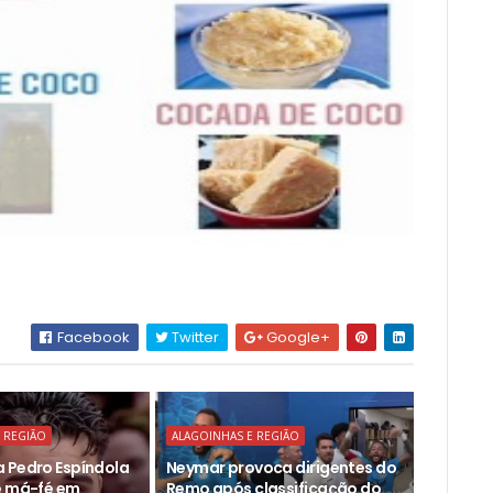
Facebook
Twitter
Google+
 REGIÃO
ALAGOINHAS E REGIÃO
 Pedro Espíndola
Neymar provoca dirigentes do
e má-fé em
Remo após classificação do