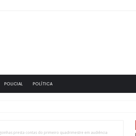
POLICIAL
POLÍTICA
osentadoria ao fim do contrato com o Santos
goinhas presta contas do primeiro quadrimestre em audiência