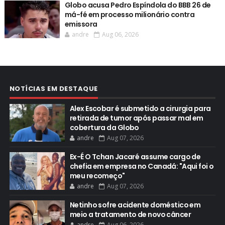
Globo acusa Pedro Espíndola do BBB 26 de
má-fé em processo milionário contra
emissora
andre
Aug 06, 2026
NOTÍCIAS EM DESTAQUE
Alex Escobar é submetido a cirurgia para
retirada de tumor após passar mal em
cobertura da Globo
andre
Aug 07, 2026
Ex-É O Tchan Jacaré assume cargo de
chefia em empresa no Canadá: "Aqui foi o
meu recomeço"
andre
Aug 07, 2026
Netinho sofre acidente doméstico em
meio a tratamento de novo câncer
andre
Aug 06, 2026