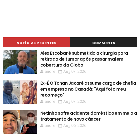
NOTÍCIAS RECENTES
COMMENTS
Alex Escobar é submetido a cirurgia para
retirada de tumor após passar mal em
cobertura da Globo
andre
Aug 07, 2026
Ex-É O Tchan Jacaré assume cargo de chefia
em empresa no Canadá: "Aqui foi o meu
recomeço"
andre
Aug 07, 2026
Netinho sofre acidente doméstico em meio a
tratamento de novo câncer
andre
Aug 06, 2026