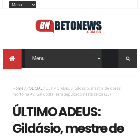
Home
/
POLICIAL
/
ÚLTIMO ADEUS: Gildásio, mestre de obras
morto na Av. Gal Costa, será sepultado nesta sexta (25)
ÚLTIMO ADEUS:
Gildásio, mestre de