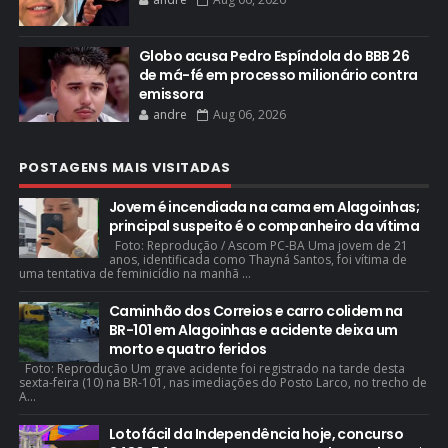
Globo acusa Pedro Espíndola do BBB 26
de má-fé em processo milionário contra
emissora
andre
Aug 06, 2026
POSTAGENS MAIS VISITADAS
Jovem é incendiada na cama em Alagoinhas;
principal suspeito é o companheiro da vítima
Foto: Reprodução / Ascom PC-BA Uma jovem de 21
anos, identificada como Thayná Santos, foi vítima de
uma tentativa de feminicídio na manhã ...
Caminhão dos Correios e carro colidem na
BR-101 em Alagoinhas e acidente deixa um
morto e quatro feridos
Foto: Reprodução Um grave acidente foi registrado na tarde desta
sexta-feira (10) na BR-101, nas imediações do Posto Larco, no trecho de
A...
Lotofácil da Independência hoje, concurso