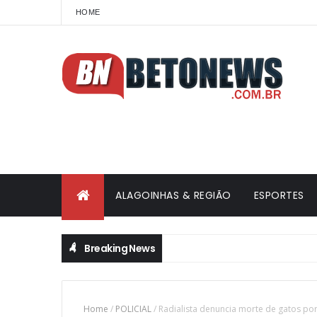
HOME
ALAGOINHAS & REGIÃO
ESPORTES
Breaking News
Home
/
POLICIAL
/
Radialista denuncia morte de gatos po