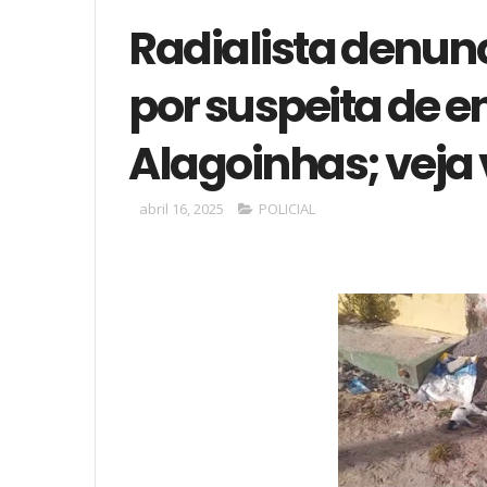
Radialista denun
por suspeita de
Alagoinhas; veja
abril 16, 2025
POLICIAL