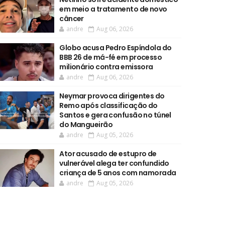
em meio a tratamento de novo
câncer
andre
Aug 06, 2026
Globo acusa Pedro Espíndola do
BBB 26 de má-fé em processo
milionário contra emissora
andre
Aug 06, 2026
Neymar provoca dirigentes do
Remo após classificação do
Santos e gera confusão no túnel
do Mangueirão
andre
Aug 05, 2026
Ator acusado de estupro de
vulnerável alega ter confundido
criança de 5 anos com namorada
andre
Aug 05, 2026