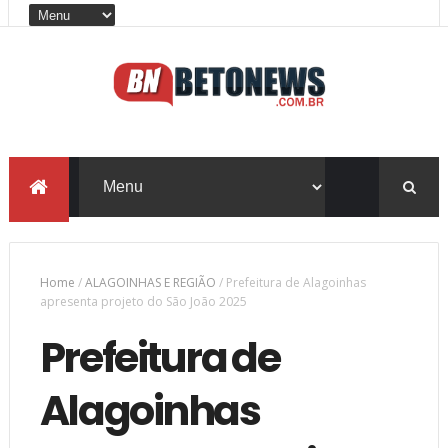
Home
/
ALAGOINHAS E REGIÃO
/
Prefeitura de Alagoinhas
apresenta projeto do São João 2025
Prefeitura de
Alagoinhas