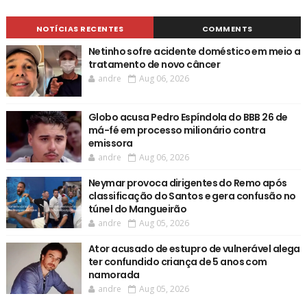
NOTÍCIAS RECENTES
COMMENTS
Netinho sofre acidente doméstico em meio a
tratamento de novo câncer
andre
Aug 06, 2026
Globo acusa Pedro Espíndola do BBB 26 de
má-fé em processo milionário contra
emissora
andre
Aug 06, 2026
Neymar provoca dirigentes do Remo após
classificação do Santos e gera confusão no
túnel do Mangueirão
andre
Aug 05, 2026
Ator acusado de estupro de vulnerável alega
ter confundido criança de 5 anos com
namorada
andre
Aug 05, 2026