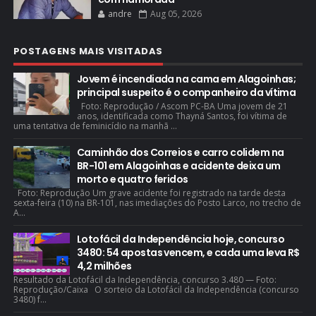
andre
Aug 05, 2026
POSTAGENS MAIS VISITADAS
Jovem é incendiada na cama em Alagoinhas;
principal suspeito é o companheiro da vítima
Foto: Reprodução / Ascom PC-BA Uma jovem de 21
anos, identificada como Thayná Santos, foi vítima de
uma tentativa de feminicídio na manhã ...
Caminhão dos Correios e carro colidem na
BR-101 em Alagoinhas e acidente deixa um
morto e quatro feridos
Foto: Reprodução Um grave acidente foi registrado na tarde desta
sexta-feira (10) na BR-101, nas imediações do Posto Larco, no trecho de
A...
Lotofácil da Independência hoje, concurso
3480: 54 apostas vencem, e cada uma leva R$
4,2 milhões
Resultado da Lotofácil da Independência, concurso 3.480 — Foto:
Reprodução/Caixa O sorteio da Lotofácil da Independência (concurso
3480) f...