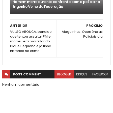
Homem morre durante confronto com a polícia no
Engenho Velho da Federação
ANTERIOR
PRÓXIMO
VULGO AROUCA: bandido
Alagoinhas: Ocorrências
que tentou assaltar PM e
Policiais dia
morreu era morador do
Dique Pequeno e já tinha
histórico no crime
POST
COMMENT
BLOGGER
DISQUS
FACEBOOK
Nenhum comentário