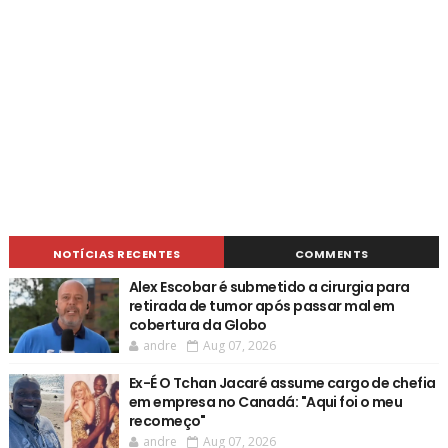
NOTÍCIAS RECENTES
COMMENTS
Alex Escobar é submetido a cirurgia para
retirada de tumor após passar mal em
cobertura da Globo
andre
Aug 07, 2026
Ex-É O Tchan Jacaré assume cargo de chefia
em empresa no Canadá: "Aqui foi o meu
recomeço"
andre
Aug 07, 2026