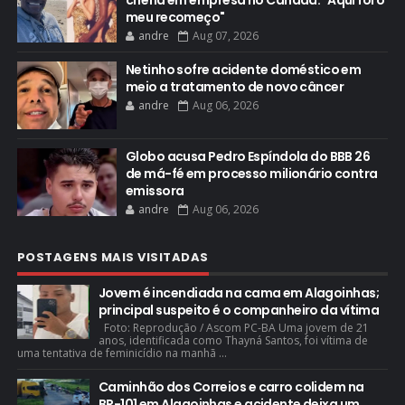
chefia em empresa no Canadá: "Aqui foi o
meu recomeço"
andre
Aug 07, 2026
Netinho sofre acidente doméstico em
meio a tratamento de novo câncer
andre
Aug 06, 2026
Globo acusa Pedro Espíndola do BBB 26
de má-fé em processo milionário contra
emissora
andre
Aug 06, 2026
POSTAGENS MAIS VISITADAS
Jovem é incendiada na cama em Alagoinhas;
principal suspeito é o companheiro da vítima
Foto: Reprodução / Ascom PC-BA Uma jovem de 21
anos, identificada como Thayná Santos, foi vítima de
uma tentativa de feminicídio na manhã ...
Caminhão dos Correios e carro colidem na
BR-101 em Alagoinhas e acidente deixa um