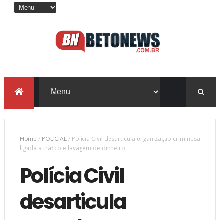
Home
/
POLICIAL
/
Polícia Civil desarticula organização criminosa
ligada a tráfico e lavagem de dinheiro
Polícia Civil
desarticula