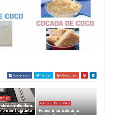
Facebook
Twitter
Google+
REGIÃO
ALAGOINHAS E REGIÃO
nde metralhadora
omem em flagrante
Homem morre durante