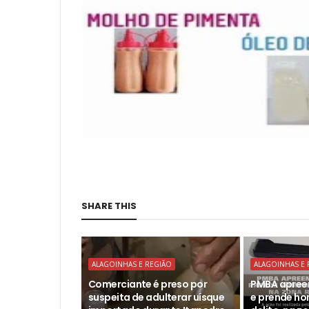
SHARE THIS
ALAGOINHAS E REGIÃO
ALAGOINHAS E 
Comerciante é preso por
PMBA apree
suspeita de adulterar uísque
e prende h