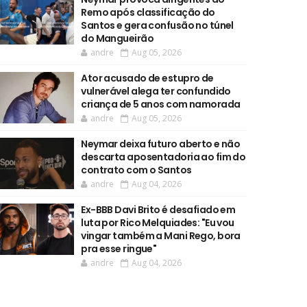
Remo após classificação do
Santos e gera confusão no túnel
do Mangueirão
andre
Aug 05, 2026
Ator acusado de estupro de
vulnerável alega ter confundido
criança de 5 anos com namorada
andre
Aug 05, 2026
Neymar deixa futuro aberto e não
descarta aposentadoria ao fim do
contrato com o Santos
andre
Aug 04, 2026
Ex-BBB Davi Brito é desafiado em
luta por Rico Melquiades: "Eu vou
vingar também a Mani Rego, bora
pra esse ringue"
andre
Aug 04, 2026