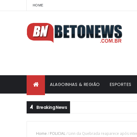
HOME
ALAGOINHAS & REGIÃO
ESPORTES
Breaking News
Home
/
POLICIAL
/
Linn da Quebrada reaparece após inter