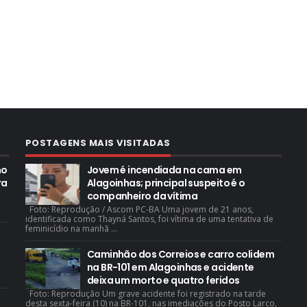
POSTAGENS MAIS VISITADAS
mo
Jovem é incendiada na cama em
ra
Alagoinhas; principal suspeito é o
companheiro da vítima
Foto: Reprodução / Ascom PC-BA Uma jovem de 21 anos,
identificada como Thayná Santos, foi vítima de uma tentativa de
feminicídio na manhã ...
Caminhão dos Correios e carro colidem
na BR-101 em Alagoinhas e acidente
deixa um morto e quatro feridos
Foto: Reprodução Um grave acidente foi registrado na tarde
desta sexta-feira (10) na BR-101, nas imediações do Posto Larco,