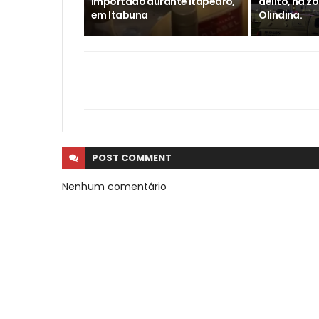
importado durante Itapedro,
delito, na z
em Itabuna
Olindina.
POST
COMMENT
Nenhum comentário