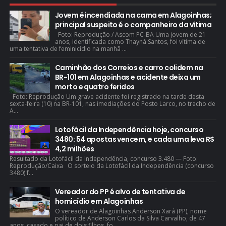
Jovem é incendiada na cama em Alagoinhas;
principal suspeito é o companheiro da vítima
Foto: Reprodução / Ascom PC-BA Uma jovem de 21
anos, identificada como Thayná Santos, foi vítima de
uma tentativa de feminicídio na manhã ...
Caminhão dos Correios e carro colidem na
BR-101 em Alagoinhas e acidente deixa um
morto e quatro feridos
Foto: Reprodução Um grave acidente foi registrado na tarde desta
sexta-feira (10) na BR-101, nas imediações do Posto Larco, no trecho de
A...
Lotofácil da Independência hoje, concurso
3480: 54 apostas vencem, e cada uma leva R$
4,2 milhões
Resultado da Lotofácil da Independência, concurso 3.480 — Foto:
Reprodução/Caixa O sorteio da Lotofácil da Independência (concurso
3480) f...
Vereador do PP é alvo de tentativa de
homicídio em Alagoinhas
O vereador de Alagoinhas Anderson Xará (PP), nome
político de Anderson Carlos da Silva Carvalho, de 47
anos, casado e pai de dois filhos, fo...