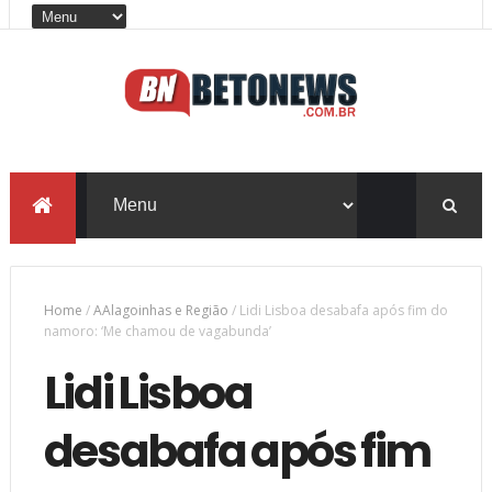
Home
/
AAlagoinhas e Região
/
Lidi Lisboa desabafa após fim do
namoro: ‘Me chamou de vagabunda’
Lidi Lisboa
desabafa após fim