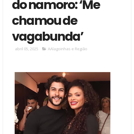
do namoro: ‘Me
chamou de
vagabunda’
abril 05, 2025
AAlagoinhas e Região