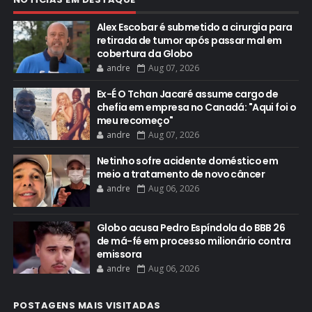
Alex Escobar é submetido a cirurgia para
retirada de tumor após passar mal em
cobertura da Globo
andre
Aug 07, 2026
Ex-É O Tchan Jacaré assume cargo de
chefia em empresa no Canadá: "Aqui foi o
meu recomeço"
andre
Aug 07, 2026
Netinho sofre acidente doméstico em
meio a tratamento de novo câncer
andre
Aug 06, 2026
Globo acusa Pedro Espíndola do BBB 26
de má-fé em processo milionário contra
emissora
andre
Aug 06, 2026
POSTAGENS MAIS VISITADAS