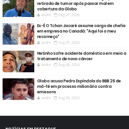
retirada de tumor após passar mal em
cobertura da Globo
andre
Aug 07, 2026
Ex-É O Tchan Jacaré assume cargo de chefia
em empresa no Canadá: "Aqui foi o meu
recomeço"
andre
Aug 07, 2026
Netinho sofre acidente doméstico em meio a
tratamento de novo câncer
andre
Aug 06, 2026
Globo acusa Pedro Espíndola do BBB 26 de
má-fé em processo milionário contra
emissora
andre
Aug 06, 2026
NOTÍCIAS EM DESTAQUE