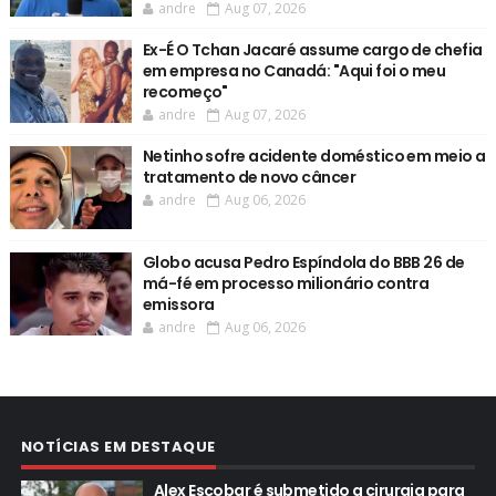
andre
Aug 07, 2026
Ex-É O Tchan Jacaré assume cargo de chefia
em empresa no Canadá: "Aqui foi o meu
recomeço"
andre
Aug 07, 2026
Netinho sofre acidente doméstico em meio a
tratamento de novo câncer
andre
Aug 06, 2026
Globo acusa Pedro Espíndola do BBB 26 de
má-fé em processo milionário contra
emissora
andre
Aug 06, 2026
NOTÍCIAS EM DESTAQUE
Alex Escobar é submetido a cirurgia para