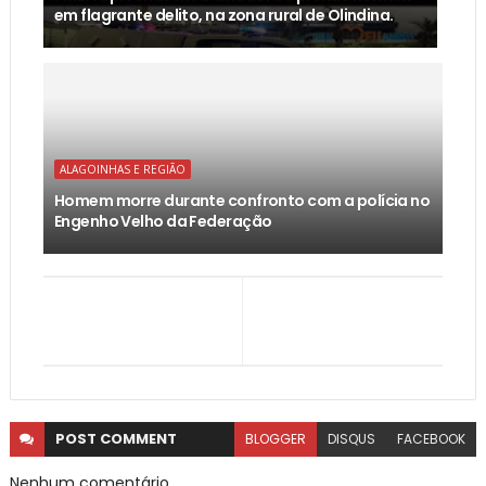
em flagrante delito, na zona rural de Olindina.
ALAGOINHAS E REGIÃO
Homem morre durante confronto com a polícia no
Engenho Velho da Federação
POST
COMMENT
BLOGGER
DISQUS
FACEBOOK
Nenhum comentário