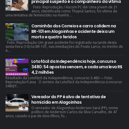
principal suspeito é o companheiro da vítima
Foto: Reprodução / Ascom PC-BA Uma jovem de 21
anos, identificada como Thayná Santos, foi vítima de
uma tentativa de feminicídio na manhã ...
Caminhão dos Correios e carro colidem na
BR-101 em Alagoinhas e acidente deixa um
morto e quatro feridos
Foto: Reprodução Um grave acidente foi registrado na tarde desta
sexta-feira (10) na BR-101, nas imediações do Posto Larco, no trecho de
A...
Lotofácil da Independência hoje, concurso
3480: 54 apostas vencem, e cada uma leva R$
4,2 milhões
Resultado da Lotofácil da Independência, concurso 3.480 — Foto:
Reprodução/Caixa O sorteio da Lotofácil da Independência (concurso
3480) f...
Vereador do PP é alvo de tentativa de
homicídio em Alagoinhas
O vereador de Alagoinhas Anderson Xará (PP), nome
político de Anderson Carlos da Silva Carvalho, de 47
anos, casado e pai de dois filhos, fo...