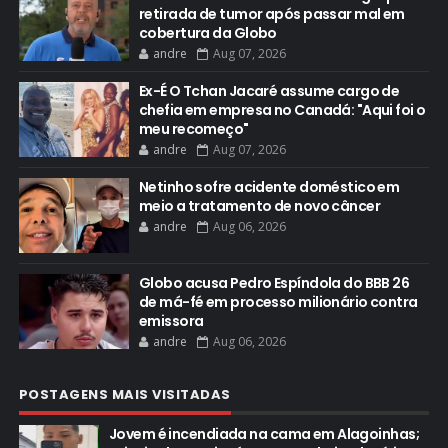
retirada de tumor após passar mal em
cobertura da Globo
andre
Aug 07, 2026
Ex-É O Tchan Jacaré assume cargo de
chefia em empresa no Canadá: "Aqui foi o
meu recomeço"
andre
Aug 07, 2026
Netinho sofre acidente doméstico em
meio a tratamento de novo câncer
andre
Aug 06, 2026
Globo acusa Pedro Espíndola do BBB 26
de má-fé em processo milionário contra
emissora
andre
Aug 06, 2026
POSTAGENS MAIS VISITADAS
Jovem é incendiada na cama em Alagoinhas;