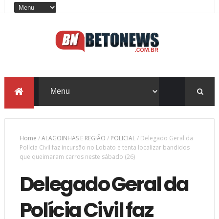
Home
/
ALAGOINHAS E REGIÃO
/
POLICIAL
/
Delegado Geral da
Polícia Civil faz incursão no Lobato e tenta localizar bandidos
que queimaram carros neste sábado (26)
Delegado Geral da
Polícia Civil faz