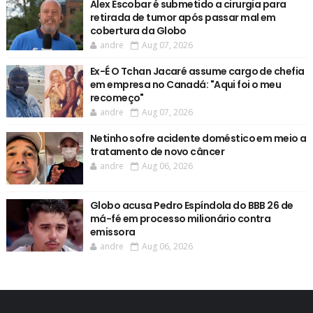
Alex Escobar é submetido a cirurgia para
retirada de tumor após passar mal em
cobertura da Globo
andre
Aug 07, 2026
Ex-É O Tchan Jacaré assume cargo de chefia
em empresa no Canadá: "Aqui foi o meu
recomeço"
andre
Aug 07, 2026
Netinho sofre acidente doméstico em meio a
tratamento de novo câncer
andre
Aug 06, 2026
Globo acusa Pedro Espíndola do BBB 26 de
má-fé em processo milionário contra
emissora
andre
Aug 06, 2026