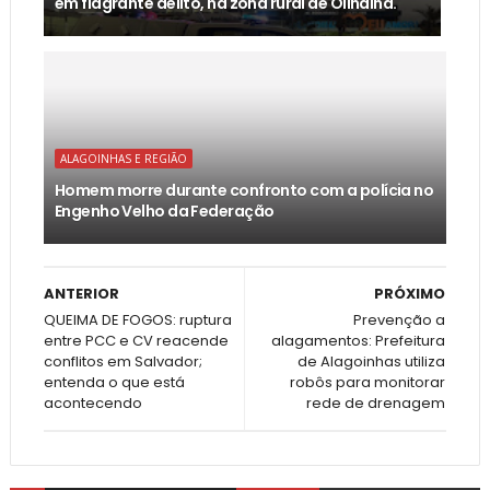
em flagrante delito, na zona rural de Olindina.
ALAGOINHAS E REGIÃO
Homem morre durante confronto com a polícia no
Engenho Velho da Federação
ANTERIOR
PRÓXIMO
QUEIMA DE FOGOS: ruptura
Prevenção a
entre PCC e CV reacende
alagamentos: Prefeitura
conflitos em Salvador;
de Alagoinhas utiliza
entenda o que está
robôs para monitorar
acontecendo
rede de drenagem