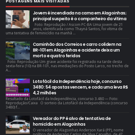
POSTAGENS MAIS VISITADAS
Jovem é incendiada na cama em Alagoinhas;
principal suspeito é o companheiro da vítima
Foto: Reprodução / Ascom PC-BA Uma jovem de 21
anos, identificada como Thayná Santos, foi vítima de
uma tentativa de feminicídio na manhã ...
Caminhão dos Correios e carro colidem na
BR-101 em Alagoinhas e acidente deixa um
morto e quatro feridos
Foto: Reprodução Um grave acidente foi registrado na tarde desta
sexta-feira (10) na BR-101, nas imediações do Posto Larco, no trecho de
A...
Lotofácil da Independência hoje, concurso
3480: 54 apostas vencem, e cada uma leva R$
4,2 milhões
Resultado da Lotofácil da Independência, concurso 3.480 — Foto:
Reprodução/Caixa O sorteio da Lotofácil da Independência (concurso
3480) f...
Vereador do PP é alvo de tentativa de
homicídio em Alagoinhas
O vereador de Alagoinhas Anderson Xará (PP), nome
político de Anderson Carlos da Silva Carvalho, de 47