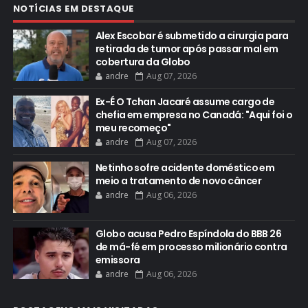
NOTÍCIAS EM DESTAQUE
Alex Escobar é submetido a cirurgia para
retirada de tumor após passar mal em
cobertura da Globo
andre
Aug 07, 2026
Ex-É O Tchan Jacaré assume cargo de
chefia em empresa no Canadá: "Aqui foi o
meu recomeço"
andre
Aug 07, 2026
Netinho sofre acidente doméstico em
meio a tratamento de novo câncer
andre
Aug 06, 2026
Globo acusa Pedro Espíndola do BBB 26
de má-fé em processo milionário contra
emissora
andre
Aug 06, 2026