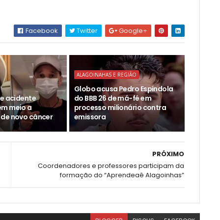
Facebook
Twitter
Google+
ALAGOINAHAS E REGIÃO
Globo acusa Pedro Espíndola
re acidente
do BBB 26 de má-fé em
em meio a
processo milionário contra
de novo câncer
emissora
PRÓXIMO
Coordenadores e professores participam da
formação do “Aprendeaê Alagoinhas”