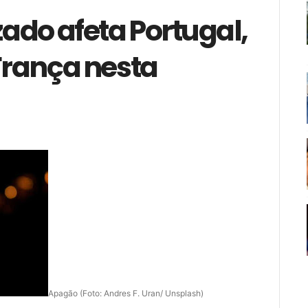
ado afeta Portugal,
 França nesta
Apagão (Foto: Andres F. Uran/ Unsplash)