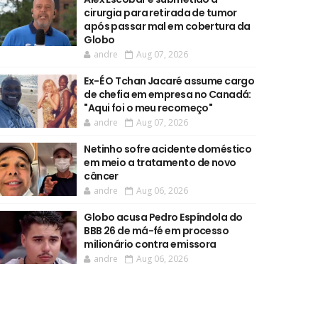
cirurgia para retirada de tumor
após passar mal em cobertura da
Globo
andre
Aug 07, 2026
Ex-É O Tchan Jacaré assume cargo
de chefia em empresa no Canadá:
"Aqui foi o meu recomeço"
andre
Aug 07, 2026
Netinho sofre acidente doméstico
em meio a tratamento de novo
câncer
andre
Aug 06, 2026
Globo acusa Pedro Espíndola do
BBB 26 de má-fé em processo
milionário contra emissora
andre
Aug 06, 2026