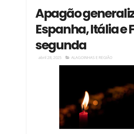
Apagão generaliz
Espanha, Itália e
segunda
abril 28, 2025
ALAGOINHAS E REGIÃO