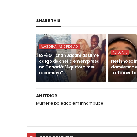
SHARE THIS
ALAGOINAHAS E REGIÃO
ACIDENTE
Ex-É O Tchan Jacaré assume
cargo de chefia em empresa
Netinho sof
no Canadá: "Aqui foi o meu
doméstico 
recomeço"
tratamento 
ANTERIOR
Mulher é baleada em Inhambupe