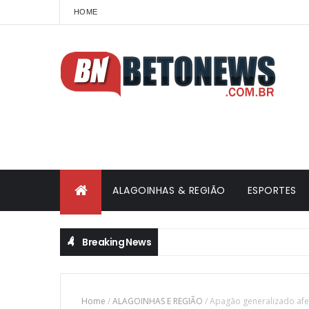
HOME
ALAGOINHAS & REGIÃO
ESPORTES
Breaking News
Home
/
ALAGOINHAS E REGIÃO
/
Apagão generalizado afet