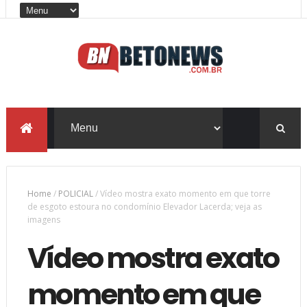
Home
/
POLICIAL
/
Vídeo mostra exato momento em que torre
de esgoto estoura no condomínio Elevador Lacerda; veja as
imagens
Vídeo mostra exato
momento em que