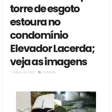
torre de esgoto
estoura no
condomínio
Elevador Lacerda;
veja as imagens
março 30, 2025
POLICIAL