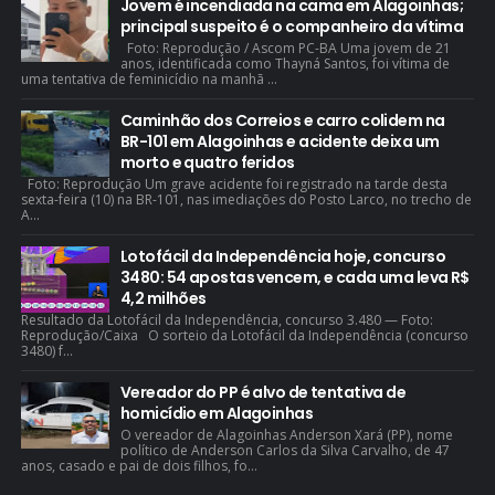
Jovem é incendiada na cama em Alagoinhas;
principal suspeito é o companheiro da vítima
Foto: Reprodução / Ascom PC-BA Uma jovem de 21
anos, identificada como Thayná Santos, foi vítima de
uma tentativa de feminicídio na manhã ...
Caminhão dos Correios e carro colidem na
BR-101 em Alagoinhas e acidente deixa um
morto e quatro feridos
Foto: Reprodução Um grave acidente foi registrado na tarde desta
sexta-feira (10) na BR-101, nas imediações do Posto Larco, no trecho de
A...
Lotofácil da Independência hoje, concurso
3480: 54 apostas vencem, e cada uma leva R$
4,2 milhões
Resultado da Lotofácil da Independência, concurso 3.480 — Foto:
Reprodução/Caixa O sorteio da Lotofácil da Independência (concurso
3480) f...
Vereador do PP é alvo de tentativa de
homicídio em Alagoinhas
O vereador de Alagoinhas Anderson Xará (PP), nome
político de Anderson Carlos da Silva Carvalho, de 47
anos, casado e pai de dois filhos, fo...