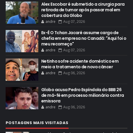
Alex Escobar é submetido a cirurgia para
retirada de tumor após passar mal em
cobertura da Globo
andre
Aug 07, 2026
Ex-É O Tchan Jacaré assume cargo de
chefia em empresa no Canadá: "Aqui foi o
meu recomeço"
andre
Aug 07, 2026
Netinho sofre acidente doméstico em
meio a tratamento de novo câncer
andre
Aug 06, 2026
Globo acusa Pedro Espíndola do BBB 26
de má-fé em processo milionário contra
emissora
andre
Aug 06, 2026
POSTAGENS MAIS VISITADAS