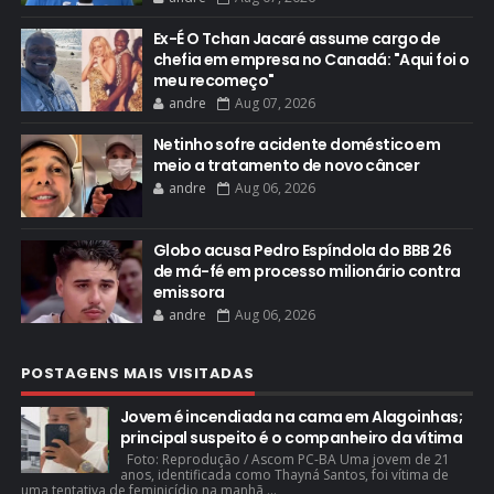
Ex-É O Tchan Jacaré assume cargo de
chefia em empresa no Canadá: "Aqui foi o
meu recomeço"
andre
Aug 07, 2026
Netinho sofre acidente doméstico em
meio a tratamento de novo câncer
andre
Aug 06, 2026
Globo acusa Pedro Espíndola do BBB 26
de má-fé em processo milionário contra
emissora
andre
Aug 06, 2026
POSTAGENS MAIS VISITADAS
Jovem é incendiada na cama em Alagoinhas;
principal suspeito é o companheiro da vítima
Foto: Reprodução / Ascom PC-BA Uma jovem de 21
anos, identificada como Thayná Santos, foi vítima de
uma tentativa de feminicídio na manhã ...