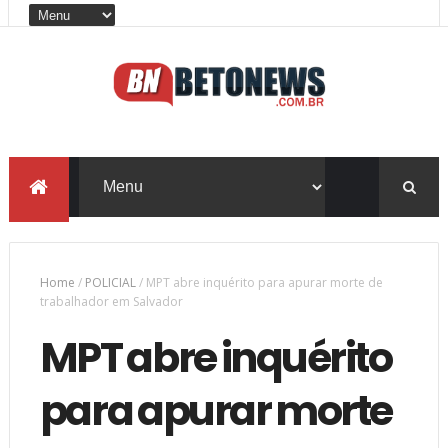
Home
/
POLICIAL
/
MPT abre inquérito para apurar morte de
trabalhador em Salvador
MPT abre inquérito
para apurar morte