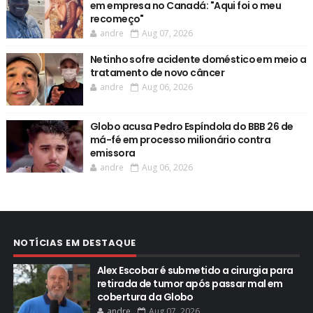
em empresa no Canadá: "Aqui foi o meu
recomeço"
andre
Aug 07, 2026
Netinho sofre acidente doméstico em meio a
tratamento de novo câncer
andre
Aug 06, 2026
Globo acusa Pedro Espíndola do BBB 26 de
má-fé em processo milionário contra
emissora
andre
Aug 06, 2026
NOTÍCIAS EM DESTAQUE
Alex Escobar é submetido a cirurgia para
retirada de tumor após passar mal em
cobertura da Globo
andre
Aug 07, 2026