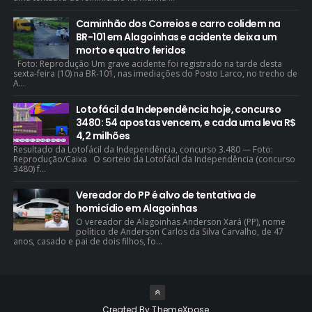
Caminhão dos Correios e carro colidem na
BR-101 em Alagoinhas e acidente deixa um
morto e quatro feridos
Foto: Reprodução Um grave acidente foi registrado na tarde desta
sexta-feira (10) na BR-101, nas imediações do Posto Larco, no trecho de
A...
Lotofácil da Independência hoje, concurso
3480: 54 apostas vencem, e cada uma leva R$
4,2 milhões
Resultado da Lotofácil da Independência, concurso 3.480 — Foto:
Reprodução/Caixa O sorteio da Lotofácil da Independência (concurso
3480) f...
Vereador do PP é alvo de tentativa de
homicídio em Alagoinhas
O vereador de Alagoinhas Anderson Xará (PP), nome
político de Anderson Carlos da Silva Carvalho, de 47
anos, casado e pai de dois filhos, fo...
Created By
ThemeXpose