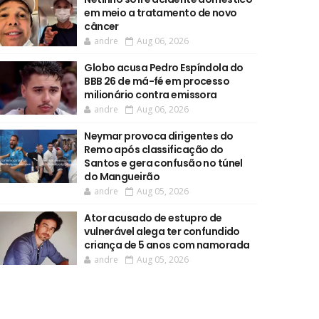
em meio a tratamento de novo
câncer
andre
Aug 06, 2026
Globo acusa Pedro Espíndola do
BBB 26 de má-fé em processo
milionário contra emissora
andre
Aug 06, 2026
Neymar provoca dirigentes do
Remo após classificação do
Santos e gera confusão no túnel
do Mangueirão
andre
Aug 05, 2026
Ator acusado de estupro de
vulnerável alega ter confundido
criança de 5 anos com namorada
andre
Aug 05, 2026