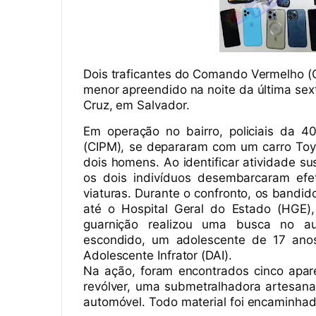
Dois traficantes do Comando Vermelho (
menor apreendido na noite da última sext
Cruz, em Salvador.
Em operação no bairro, policiais da 4
(CIPM), se depararam com um carro Toy
dois homens. Ao identificar atividade su
os dois indivíduos desembarcaram ef
viaturas. Durante o confronto, os bandid
até o Hospital Geral do Estado (HGE),
guarnição realizou uma busca no aut
escondido, um adolescente de 17 anos
Adolescente Infrator (DAI).
Na ação, foram encontrados cinco apare
revólver, uma submetralhadora artesana
automóvel. Todo material foi encaminhado