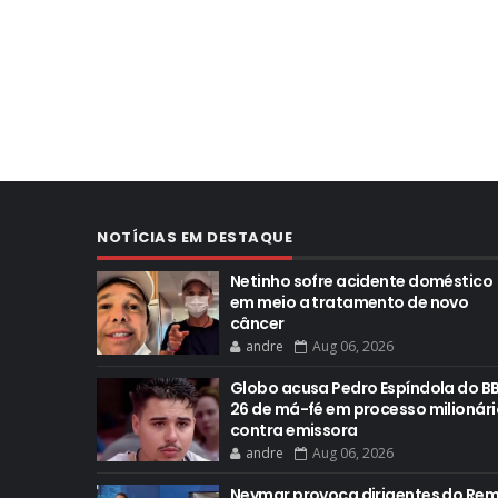
NOTÍCIAS EM DESTAQUE
Netinho sofre acidente doméstico
em meio a tratamento de novo
câncer
andre
Aug 06, 2026
Globo acusa Pedro Espíndola do B
26 de má-fé em processo milionári
contra emissora
andre
Aug 06, 2026
Neymar provoca dirigentes do Re