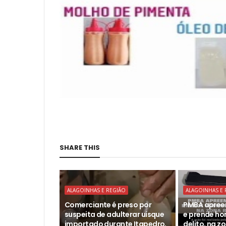
SHARE THIS
ALAGOINHAS E REGIÃO
ALAGOINHAS E 
Comerciante é preso por
PMBA apree
suspeita de adulterar uísque
e prende h
importado durante Itapedro,
delito, na z