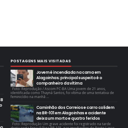
POSTAGENS MAIS VISITADAS
Jovem é incendiada na cama em
Alagoinhas; principal suspeito é o
companheiro da vítima
Foto: Reprodução / Ascom PC-BA Uma jovem de 21 anos,
identificada como Thayná Santos, foi vítima de uma tentativa de
feminicídio na manhã ...
BB
o
Caminhão dos Correios e carro colidem
na BR-101 em Alagoinhas e acidente
deixa um morto e quatro feridos
Foto: Reprodução Um grave acidente foi registrado na tarde
mo
desta sexta-feira (10) na BR-101, nas imediações do Posto Larco,