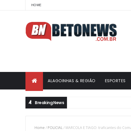
HOME
ALAGOINHAS & REGIÃO
ESPORTES
Breaking News
Home
/
POLICIAL
/
MARCOLA E TIAGO: traficantes do Com