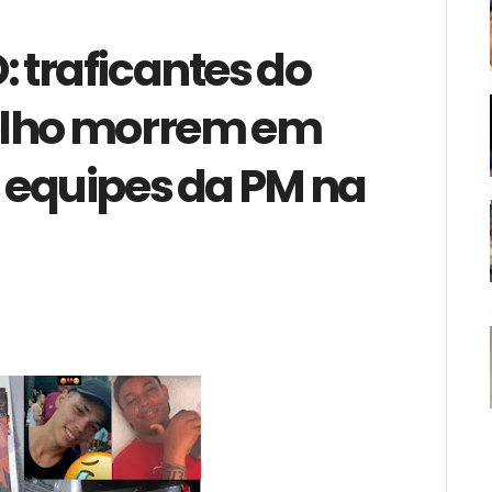
 traficantes do
lho morrem em
 equipes da PM na