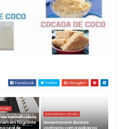
Facebook
Twitter
Google+
REGIÃO
ALAGOINHAS E REGIÃO
nde metralhadora
omem em flagrante
Homem morre durante
ona rural de
confronto com a polícia no