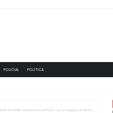
POLICIAL
POLÍTICA
ando Vermelho morrem em confronto com as equipes da PM na