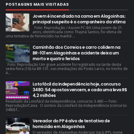
POSTAGENS MAIS VISITADAS
Jovem é incendiada na cama em Alagoinhas;
principal suspeito é o companheiro da vítima
Foto: Reprodução / Ascom PC-BA Uma jovem de 21
anos, identificada como Thayná Santos, foi vítima de
uma tentativa de feminicídio na manhã ...
Caminhão dos Correios e carro colidem na
BR-101 em Alagoinhas e acidente deixa um
morto e quatro feridos
Foto: Reprodução Um grave acidente foi registrado na tarde desta
sexta-feira (10) na BR-101, nas imediações do Posto Larco, no trecho de
A...
Lotofácil da Independência hoje, concurso
3480: 54 apostas vencem, e cada uma leva R$
4,2 milhões
Resultado da Lotofácil da Independência, concurso 3.480 — Foto:
Reprodução/Caixa O sorteio da Lotofácil da Independência (concurso
3480) f...
Vereador do PP é alvo de tentativa de
homicídio em Alagoinhas
O vereador de Alagoinhas Anderson Xará (PP), nome