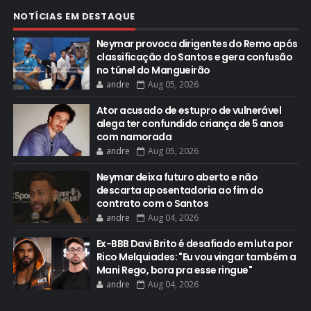
NOTÍCIAS EM DESTAQUE
Neymar provoca dirigentes do Remo após
classificação do Santos e gera confusão
no túnel do Mangueirão
andre
Aug 05, 2026
Ator acusado de estupro de vulnerável
alega ter confundido criança de 5 anos
com namorada
andre
Aug 05, 2026
Neymar deixa futuro aberto e não
descarta aposentadoria ao fim do
contrato com o Santos
andre
Aug 04, 2026
Ex-BBB Davi Brito é desafiado em luta por
Rico Melquiades: "Eu vou vingar também a
Mani Rego, bora pra esse ringue"
andre
Aug 04, 2026