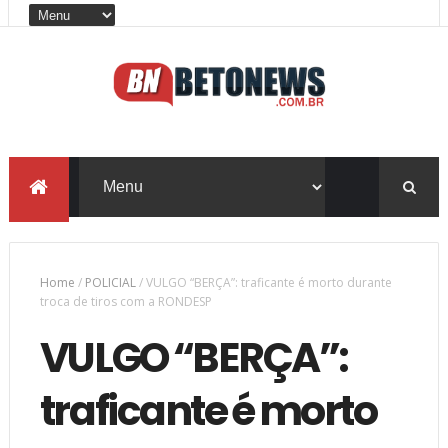
Home
/
POLICIAL
/
VULGO “BERÇA”: traficante é morto durante
troca de tiros com a RONDESP
VULGO “BERÇA”:
traficante é morto