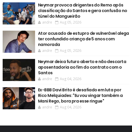
Neymar provoca dirigentes do Remo após
classificação do Santos e gera confusão no
túnel do Mangueirão
andre
Aug 05, 2026
Ator acusado de estupro de vulnerável alega
ter confundido criança de 5 anos com
namorada
andre
Aug 05, 2026
Neymar deixa futuro aberto e não descarta
aposentadoria ao fim do contrato com o
Santos
andre
Aug 04, 2026
Ex-BBB Davi Brito é desafiado em luta por
Rico Melquiades: "Eu vou vingar também a
Mani Rego, bora pra esse ringue"
andre
Aug 04, 2026