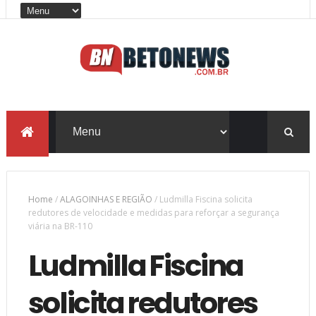
Home
/
ALAGOINHAS E REGIÃO
/
Ludmilla Fiscina solicita
redutores de velocidade e medidas para reforçar a segurança
viária na BR-110
Ludmilla Fiscina
solicita redutores