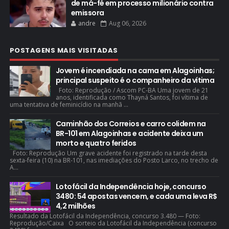
de má-fé em processo milionário contra
emissora
andre
Aug 06, 2026
POSTAGENS MAIS VISITADAS
Jovem é incendiada na cama em Alagoinhas;
principal suspeito é o companheiro da vítima
Foto: Reprodução / Ascom PC-BA Uma jovem de 21
anos, identificada como Thayná Santos, foi vítima de
uma tentativa de feminicídio na manhã ...
Caminhão dos Correios e carro colidem na
BR-101 em Alagoinhas e acidente deixa um
morto e quatro feridos
Foto: Reprodução Um grave acidente foi registrado na tarde desta
sexta-feira (10) na BR-101, nas imediações do Posto Larco, no trecho de
A...
Lotofácil da Independência hoje, concurso
3480: 54 apostas vencem, e cada uma leva R$
4,2 milhões
Resultado da Lotofácil da Independência, concurso 3.480 — Foto:
Reprodução/Caixa O sorteio da Lotofácil da Independência (concurso