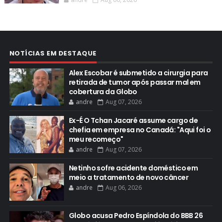
NOTÍCIAS EM DESTAQUE
Alex Escobar é submetido a cirurgia para
retirada de tumor após passar mal em
cobertura da Globo
andre
Aug 07, 2026
Ex-É O Tchan Jacaré assume cargo de
chefia em empresa no Canadá: "Aqui foi o
meu recomeço"
andre
Aug 07, 2026
Netinho sofre acidente doméstico em
meio a tratamento de novo câncer
andre
Aug 06, 2026
Globo acusa Pedro Espíndola do BBB 26