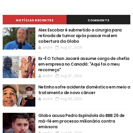
NOTÍCIAS RECENTES
COMMENTS
Alex Escobar é submetido a cirurgia para
retirada de tumor após passar mal em
cobertura da Globo
andre
Aug 07, 2026
Ex-É O Tchan Jacaré assume cargo de chefia
em empresa no Canadá: "Aqui foi o meu
recomeço"
andre
Aug 07, 2026
Netinho sofre acidente doméstico em meio a
tratamento de novo câncer
andre
Aug 06, 2026
Globo acusa Pedro Espíndola do BBB 26 de
má-fé em processo milionário contra
emissora
andre
Aug 06, 2026