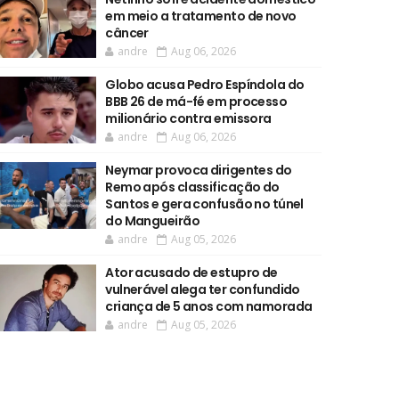
em meio a tratamento de novo
câncer
andre
Aug 06, 2026
Globo acusa Pedro Espíndola do
BBB 26 de má-fé em processo
milionário contra emissora
andre
Aug 06, 2026
Neymar provoca dirigentes do
Remo após classificação do
Santos e gera confusão no túnel
do Mangueirão
andre
Aug 05, 2026
Ator acusado de estupro de
vulnerável alega ter confundido
criança de 5 anos com namorada
andre
Aug 05, 2026