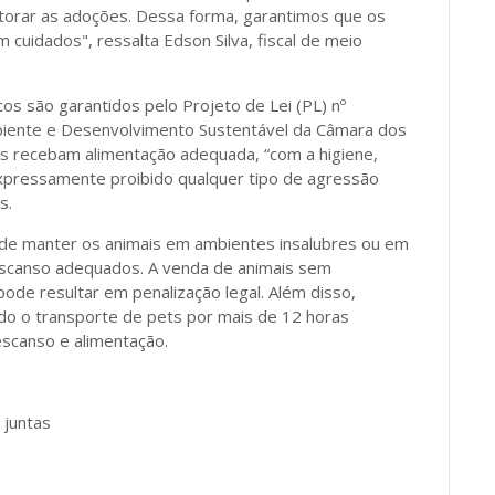
torar as adoções. Dessa forma, garantimos que os
uidados", ressalta Edson Silva, fiscal de meio
s são garantidos pelo Projeto de Lei (PL) nº
iente e Desenvolvimento Sustentável da Câmara dos
is recebam alimentação adequada, “com a higiene,
pressamente proibido qualquer tipo de agressão
s.
o de manter os animais em ambientes insalubres ou em
scanso adequados. A venda de animais sem
e resultar em penalização legal. Além disso,
do o transporte de pets por mais de 12 horas
escanso e alimentação.
 juntas