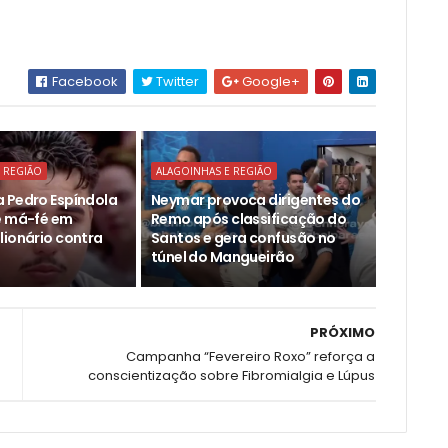
Facebook
Twitter
Google+
 REGIÃO
ALAGOINHAS E REGIÃO
 Pedro Espíndola
Neymar provoca dirigentes do
e má-fé em
Remo após classificação do
lionário contra
Santos e gera confusão no
túnel do Mangueirão
PRÓXIMO
Campanha “Fevereiro Roxo” reforça a
conscientização sobre Fibromialgia e Lúpus