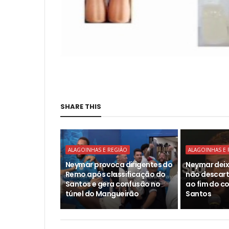
SHARE THIS
ALAGOINHAS E REGIÃO
ALAGOINHAS E 
Neymar provoca dirigentes do
Neymar deix
Remo após classificação do
não descar
Santos e gera confusão no
ao fim do c
túnel do Mangueirão
Santos