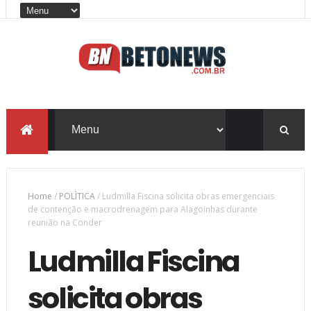
Home
/
POLÌTICA
/
Ludmilla Fiscina solicita obras emergenciais
de contenção e macrodrenagem para Alagoinhas durante
reunião na Conder
Ludmilla Fiscina
solicita obras