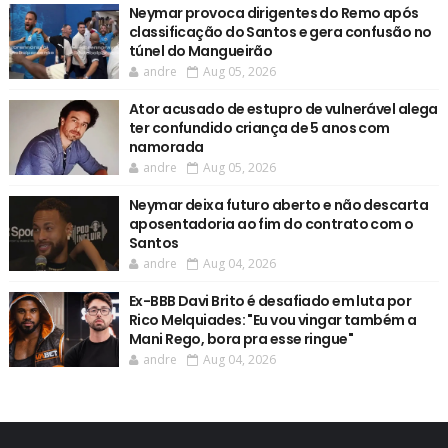
Neymar provoca dirigentes do Remo após
classificação do Santos e gera confusão no
túnel do Mangueirão
andre
Aug 05, 2026
Ator acusado de estupro de vulnerável alega
ter confundido criança de 5 anos com
namorada
andre
Aug 05, 2026
Neymar deixa futuro aberto e não descarta
aposentadoria ao fim do contrato com o
Santos
andre
Aug 04, 2026
Ex-BBB Davi Brito é desafiado em luta por
Rico Melquiades: "Eu vou vingar também a
Mani Rego, bora pra esse ringue"
andre
Aug 04, 2026