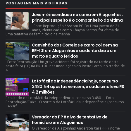
POSTAGENS MAIS VISITADAS
Jovem é incendiada na cama em Alagoinhas;
principal suspeito é o companheiro da vítima
Foto: Reprodução / Ascom PC-BA Uma jovem de 21
anos, identificada como Thayná Santos, foi vítima de
uma tentativa de feminicídio na manhã ...
Caminhão dos Correios e carro colidem na
BR-101 em Alagoinhas e acidente deixa um
morto e quatro feridos
Foto: Reprodução Um grave acidente foi registrado na tarde desta
sexta-feira (10) na BR-101, nas imediações do Posto Larco, no trecho de
A...
Lotofácil da Independência hoje, concurso
3480: 54 apostas vencem, e cada uma leva R$
4,2 milhões
Resultado da Lotofácil da Independência, concurso 3.480 — Foto:
Reprodução/Caixa O sorteio da Lotofácil da Independência (concurso
3480) f...
Vereador do PP é alvo de tentativa de
homicídio em Alagoinhas
O vereador de Alagoinhas Anderson Xará (PP), nome