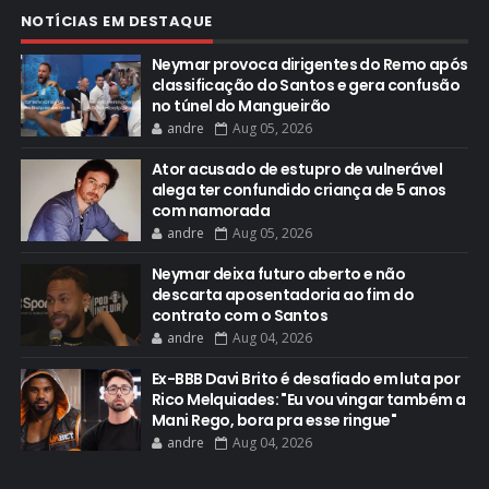
NOTÍCIAS EM DESTAQUE
Neymar provoca dirigentes do Remo após
classificação do Santos e gera confusão
no túnel do Mangueirão
andre
Aug 05, 2026
Ator acusado de estupro de vulnerável
alega ter confundido criança de 5 anos
com namorada
andre
Aug 05, 2026
Neymar deixa futuro aberto e não
descarta aposentadoria ao fim do
contrato com o Santos
andre
Aug 04, 2026
Ex-BBB Davi Brito é desafiado em luta por
Rico Melquiades: "Eu vou vingar também a
Mani Rego, bora pra esse ringue"
andre
Aug 04, 2026