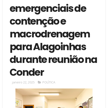
emergenciais de
contenção e
macrodrenagem
para Alagoinhas
durante reunião na
Conder
janeiro 22, 2025
POLÌTICA