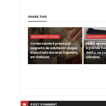
SHARE THIS
ALAGOINHAS E REGIÃO
ALAGOINHAS E 
Comerciante é preso por
PMBA apree
suspeita de adulterar uísque
e prende h
importado durante Itapedro,
delito, na z
em Itabuna
Olindina.
POST
COMMENT