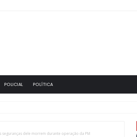
POLICIAL
POLÍTICA
s seguranças dele morrem durante operação da PM