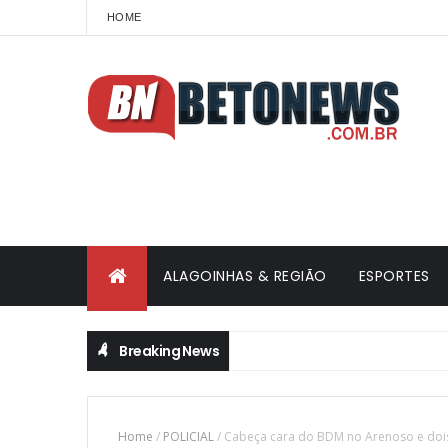
HOME
ALAGOINHAS & REGIÃO
ESPORTES
Breaking News
Home
/
POLICIAL
/
Cabeça cara do BDM no Arenoso e doi