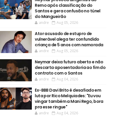
Remo após classificação do
Santos e gera confusão no túnel
do Mangueirão
andre
Aug 05, 2026
Ator acusado de estupro de
vulnerável alega ter confundido
criança de 5 anos com namorada
andre
Aug 05, 2026
Neymar deixa futuro aberto e não
descarta aposentadoria ao fim do
contrato com o Santos
andre
Aug 04, 2026
Ex-BBB Davi Brito é desafiado em
luta por Rico Melquiades: "Eu vou
vingar também a Mani Rego, bora
pra esse ringue"
andre
Aug 04, 2026