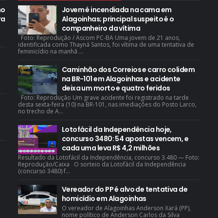
mo
Jovem é incendiada na cama em
ra
Alagoinhas; principal suspeito é o
companheiro da vítima
Foto: Reprodução / Ascom PC-BA Uma jovem de 21 anos,
identificada como Thayná Santos, foi vítima de uma tentativa de
feminicídio na manhã ...
Caminhão dos Correios e carro colidem
na BR-101 em Alagoinhas e acidente
deixa um morto e quatro feridos
Foto: Reprodução Um grave acidente foi registrado na tarde
desta sexta-feira (10) na BR-101, nas imediações do Posto Larco,
no trecho de A...
Lotofácil da Independência hoje,
concurso 3480: 54 apostas vencem, e
cada uma leva R$ 4,2 milhões
Resultado da Lotofácil da Independência, concurso 3.480 — Foto:
Reprodução/Caixa O sorteio da Lotofácil da Independência
(concurso 3480) f...
Vereador do PP é alvo de tentativa de
homicídio em Alagoinhas
O vereador de Alagoinhas Anderson Xará (PP),
nome político de Anderson Carlos da Silva