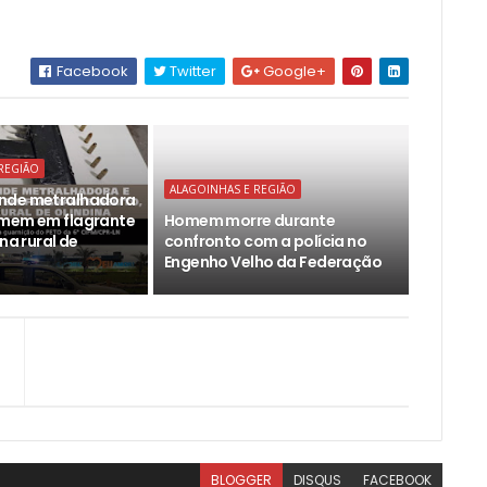
Facebook
Twitter
Google+
REGIÃO
ALAGOINHAS E REGIÃO
nde metralhadora
omem em flagrante
Homem morre durante
ona rural de
confronto com a polícia no
Engenho Velho da Federação
BLOGGER
DISQUS
FACEBOOK