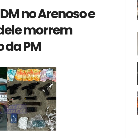
DM no Arenoso e
 dele morrem
o da PM