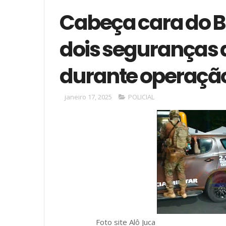
Cabeça cara do B
dois seguranças
durante operaçã
janeiro 17, 2025
POLICIAL
Foto site Alô Juca