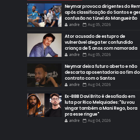
Neymar provoca dirigentes do Re
após classificação do Santos e ge
confusão no túnel do Mangueirão
andre
Aug 05, 2026
Ator acusado de estupro de
vulnerável alega ter confundido
criança de 5 anos com namorada
andre
Aug 05, 2026
Neymar deixa futuro aberto e não
descarta aposentadoria ao fim do
contrato com o Santos
andre
Aug 04, 2026
Ex-BBB Davi Brito é desafiado em
luta por Rico Melquiades: "Eu vou
vingar também a Mani Rego, bora
pra esse ringue"
andre
Aug 04, 2026