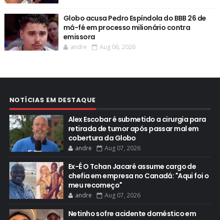
Globo acusa Pedro Espíndola do BBB 26 de
má-fé em processo milionário contra
emissora
andre
Aug 06, 2026
NOTÍCIAS EM DESTAQUE
Alex Escobar é submetido a cirurgia para
retirada de tumor após passar mal em
cobertura da Globo
andre
Aug 07, 2026
Ex-É O Tchan Jacaré assume cargo de
chefia em empresa no Canadá: "Aqui foi o
meu recomeço"
andre
Aug 07, 2026
Netinho sofre acidente doméstico em