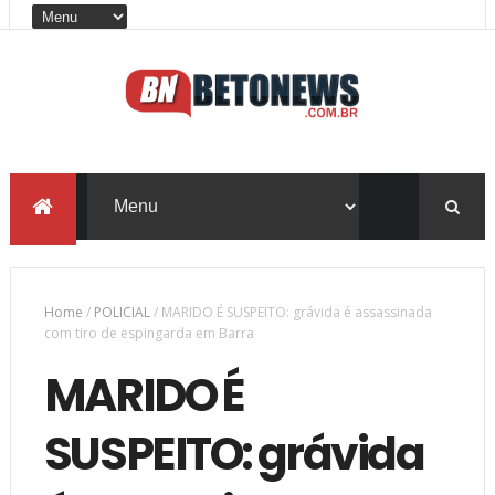
Home
/
POLICIAL
/
MARIDO É SUSPEITO: grávida é assassinada
com tiro de espingarda em Barra
MARIDO É
SUSPEITO: grávida