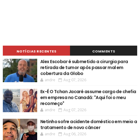
NOTÍCIAS RECENTES
COMMENTS
Alex Escobar é submetido a cirurgia para
retirada de tumor após passar mal em
cobertura da Globo
andre
Aug 07, 2026
Ex-É O Tchan Jacaré assume cargo de chefia
em empresa no Canadá: "Aqui foi o meu
recomeço"
andre
Aug 07, 2026
Netinho sofre acidente doméstico em meio a
tratamento de novo câncer
andre
Aug 06, 2026