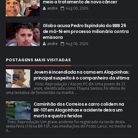
meio a tratamento de novo câncer
andre
Aug 06, 2026
Globo acusa Pedro Espíndola do BBB 26
de má-fé em processo milionário contra
emissora
andre
Aug 06, 2026
POSTAGENS MAIS VISITADAS
Jovem é incendiada na cama em Alagoinhas;
principal suspeito é o companheiro da vítima
Foto: Reprodução / Ascom PC-BA Uma jovem de 21
anos, identificada como Thayná Santos, foi vítima de
uma tentativa de feminicídio na manhã ...
Caminhão dos Correios e carro colidem na
BR-101 em Alagoinhas e acidente deixa um
morto e quatro feridos
Foto: Reprodução Um grave acidente foi registrado na tarde desta
sexta-feira (10) na BR-101, nas imediações do Posto Larco, no trecho de
A...