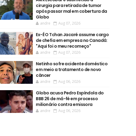
cirurgia para retirada de tumor
após passar mal em cobertura da
Globo
andre
Aug 07, 2026
Ex-É O Tchan Jacaré assume cargo
de chefia em empresa no Canadá:
"Aqui foi o meu recomeço"
andre
Aug 07, 2026
Netinho sofre acidente doméstico
em meio a tratamento de novo
câncer
andre
Aug 06, 2026
Globo acusa Pedro Espíndola do
BBB 26 de má-fé em processo
milionário contra emissora
andre
Aug 06, 2026