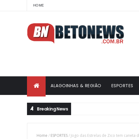
HOME
ALAGOINHAS & REGIÃO
ESPORTES
Breaking News
Home
/
ESPORTES
/
Jogo das Estrelas de Zico tem caneta 