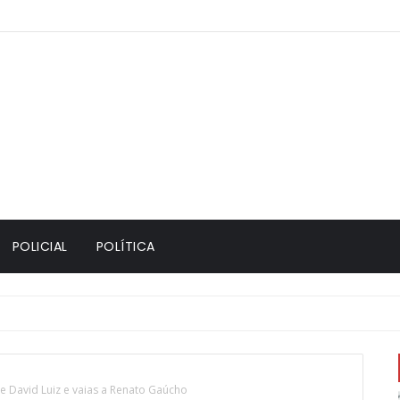
POLICIAL
POLÍTICA
de David Luiz e vaias a Renato Gaúcho