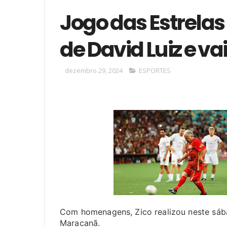
Jogo das Estrelas
de David Luiz e v
dezembro 29, 2024
ESPORTES
Com homenagens, Zico realizou neste sába
Maracanã.