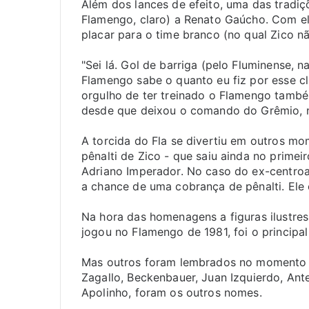
Além dos lances de efeito, uma das tradiç
Flamengo, claro) a Renato Gaúcho. Com el
placar para o time branco (no qual Zico n
"Sei lá. Gol de barriga (pelo Fluminense, n
Flamengo sabe o quanto eu fiz por esse cl
orgulho de ter treinado o Flamengo també
desde que deixou o comando do Grêmio, 
A torcida do Fla se divertiu em outros m
pênalti de Zico - que saiu ainda no prime
Adriano Imperador. No caso do ex-centroav
a chance de uma cobrança de pênalti. Ele c
Na hora das homenagens a figuras ilustre
jogou no Flamengo de 1981, foi o principa
Mas outros foram lembrados no momento de
Zagallo, Beckenbauer, Juan Izquierdo, Ant
Apolinho, foram os outros nomes.