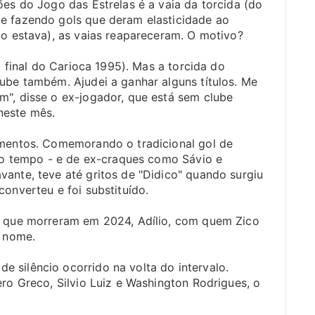
ões do Jogo das Estrelas é a vaia da torcida (do
e fazendo gols que deram elasticidade ao
ão estava), as vaias reapareceram. O motivo?
a final do Carioca 1995). Mas a torcida do
ube também. Ajudei a ganhar alguns títulos. Me
m", disse o ex-jogador, que está sem clube
neste mês.
omentos. Comemorando o tradicional gol de
iro tempo - e de ex-craques como Sávio e
ante, teve até gritos de "Didico" quando surgiu
onverteu e foi substituído.
s que morreram em 2024, Adílio, com quem Zico
l nome.
 silêncio ocorrido na volta do intervalo.
ero Greco, Silvio Luiz e Washington Rodrigues, o