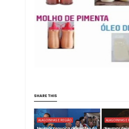
SHARE THIS
ALAGOINHAS E REGIÃO
ALAGOINHAS E 
Neymar provoca dirigentes do
Neymar deix