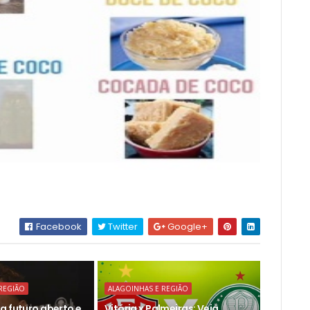
Facebook
Twitter
Google+
REGIÃO
ALAGOINHAS E REGIÃO
a futuro aberto e
Vitória x Palmeiras: Veja