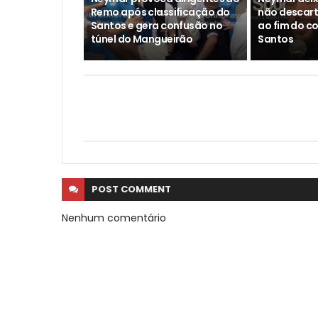
Remo após classificação do
não descar
Santos e gera confusão no
ao fim do c
túnel do Mangueirão
Santos
POST
COMMENT
Nenhum comentário