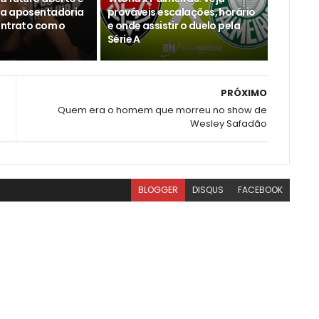
ta aposentadoria
prováveis escalações, horário
ontrato com o
e onde assistir o duelo pela
Série A
PRÓXIMO
Quem era o homem que morreu no show de
Wesley Safadão
BLOGGER
DISQUS
FACEBOOK